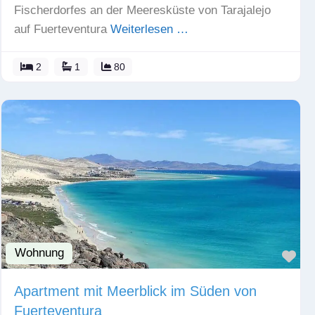
Fischerdorfes an der Meeresküste von Tarajalejo
auf Fuerteventura
Weiterlesen …
2
1
80
Wohnung
Fav
Apartment mit Meerblick im Süden von
Fuerteventura