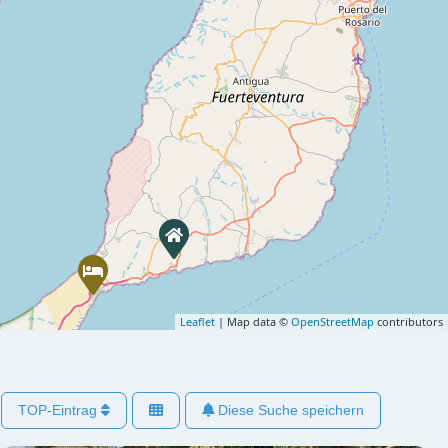
Leaflet
| Map data ©
OpenStreetMap
contributors
TOP-Eintrag
Diese Suche speichern