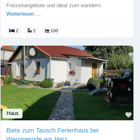
Freizeitangebote und ideal zum wandern.
Weiterlesen …
2
2
100
Haus
Fav
Biete zum Tausch Ferienhaus bei
Wernigerode am Harz