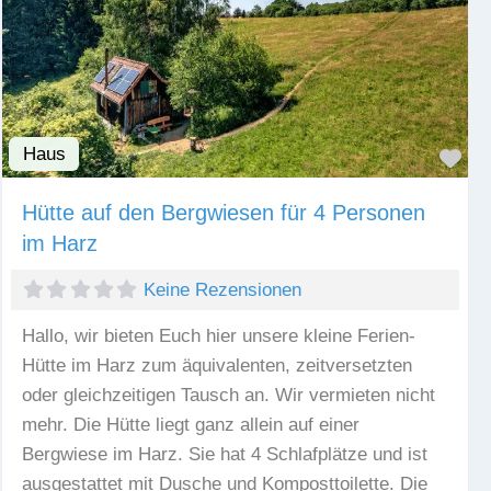
Haus
Fav
Hütte auf den Bergwiesen für 4 Personen
im Harz
Keine Rezensionen
Hallo, wir bieten Euch hier unsere kleine Ferien-
Hütte im Harz zum äquivalenten, zeitversetzten
oder gleichzeitigen Tausch an. Wir vermieten nicht
mehr. Die Hütte liegt ganz allein auf einer
Bergwiese im Harz. Sie hat 4 Schlafplätze und ist
ausgestattet mit Dusche und Komposttoilette. Die