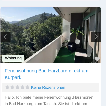
Wohnung
Fav
Ferienwohnung Bad Harzburg direkt am
Kurpark
Keine Rezensionen
Hallo, Ich biete meine Ferienwohnung ‚Harzmonie‘
in Bad Harzburg zum Tausch. Sie ist direkt am