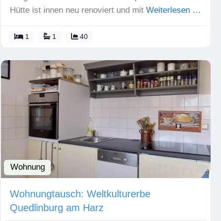
Hütte ist innen neu renoviert und mit
Weiterlesen …
1
1
40
Wohnung
Fav
Wohnungtausch: Weltkulturerbe
Quedlinburg am Harz