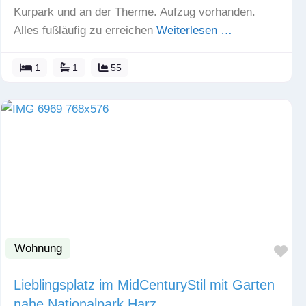
Kurpark und an der Therme. Aufzug vorhanden.
Alles fußläufig zu erreichen
Weiterlesen …
1
1
55
Wohnung
Fav
Lieblingsplatz im MidCenturyStil mit Garten
nahe Nationalpark Harz