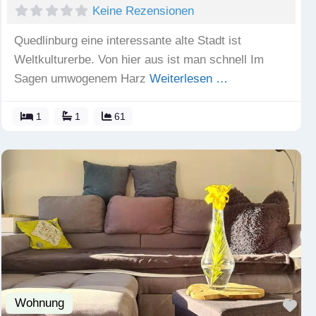
Keine Rezensionen
Quedlinburg eine interessante alte Stadt ist
Weltkulturerbe. Von hier aus ist man schnell Im
Sagen umwogenem Harz
Weiterlesen …
1
1
61
Wohnung
Fav