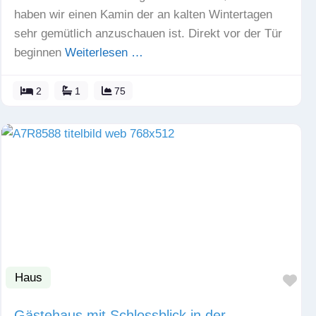
haben wir einen Kamin der an kalten Wintertagen
sehr gemütlich anzuschauen ist. Direkt vor der Tür
beginnen
Weiterlesen …
2
1
75
Haus
Fav
Gästehaus mit Schlossblick in der