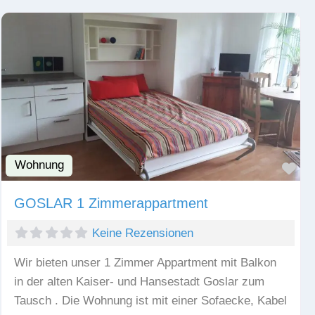
Wohnung
Fav
GOSLAR 1 Zimmerappartment
Keine Rezensionen
Wir bieten unser 1 Zimmer Appartment mit Balkon
in der alten Kaiser- und Hansestadt Goslar zum
Tausch . Die Wohnung ist mit einer Sofaecke, Kabel