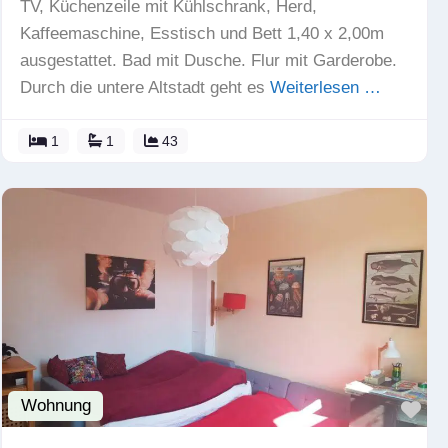
TV, Küchenzeile mit Kühlschrank, Herd,
Kaffeemaschine, Esstisch und Bett 1,40 x 2,00m
ausgestattet. Bad mit Dusche. Flur mit Garderobe.
Durch die untere Altstadt geht es
Weiterlesen …
1
1
43
Wohnung
Fav