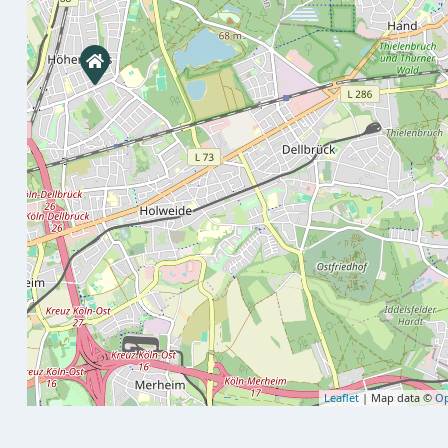
Leaflet
| Map data ©
Op