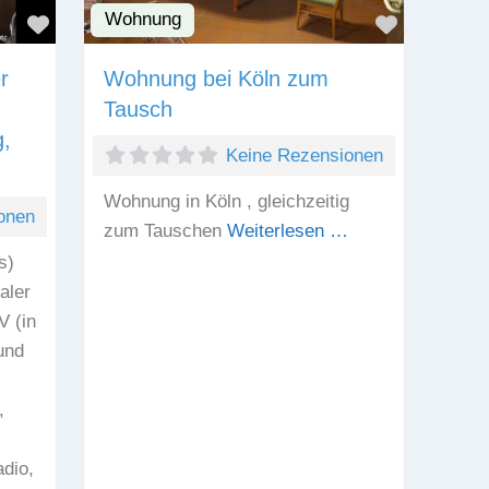
Wohnung
Favorit
Favorit
r
Wohnung bei Köln zum
Tausch
g,
Keine Rezensionen
Wohnung in Köln , gleichzeitig
onen
zum Tauschen
Weiterlesen …
s)
aler
 (in
und
,
dio,