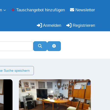
n
Tauschangebot hinzufügen
Newsletter
Anmelden
Registrieren
Suchen
Erweiterte Filter
e Suche speichern