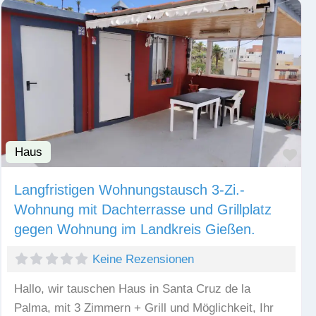
Haus
Fav
Langfristigen Wohnungstausch 3-Zi.-
Wohnung mit Dachterrasse und Grillplatz
gegen Wohnung im Landkreis Gießen.
Keine Rezensionen
Hallo, wir tauschen Haus in Santa Cruz de la
Palma, mit 3 Zimmern + Grill und Möglichkeit, Ihr