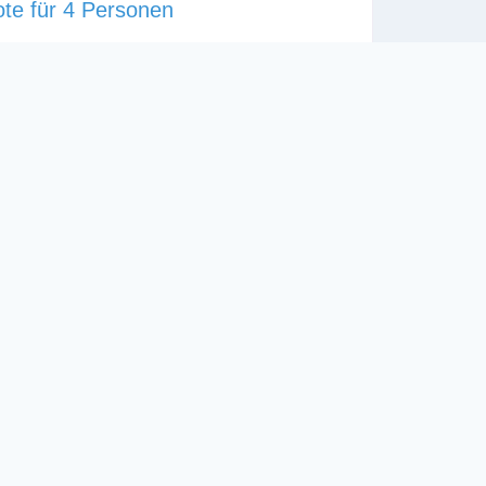
te für 4 Personen
nen
ote 1 Schlafzimmer mit Doppelbett 1 große
e Küche Balkon Wohnanlage mit 2 Pools
 Mitte November und ab März 2025