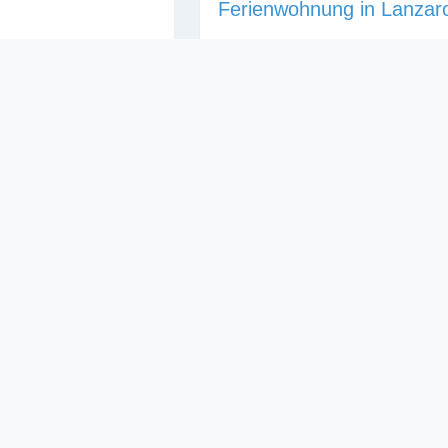
Ferienwohnung in Lanzaro
Keine Rezensio
 einer Anlage mit 64
Helle Ferienwohnung in Lanzar
lage verfügt über
Schlafcouch Gut ausgestattet
Weiterlesen …
Frei vom Mitte September bis
Weiterlesen …
1
1
55