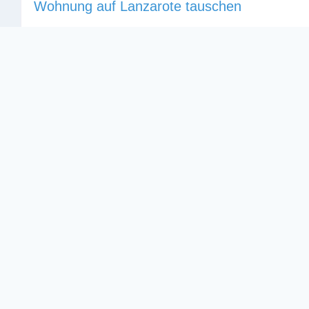
Wohnung auf Lanzarote tauschen
Keine Rezensionen
Wohnung mit Meerblick, 2 Schlafzimmer und 1 Bad in
Apartments in Puerto del Carmen zu tauschen. Die An
einen Pool und bis zum Strand sind es nur 50 Meter.
2
1
68
© 2026 Fewo-Tausch.de