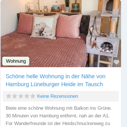
Wohnung
Fav
Schöne helle Wohnung in der Nähe von
Hamburg Lüneburger Heide im Tausch
Keine Rezensionen
Biete eine schöne Wohnung mit Balkon ins Grüne.
30 Minuten von Hamburg entfernt, nah an der A1.
Für Wanderfreunde ist der Heidschnuckenweg zu