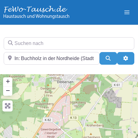
Zum
Inhalt
springen
Suchen nach
In der Nähe
Suchen
Erwei
+
−