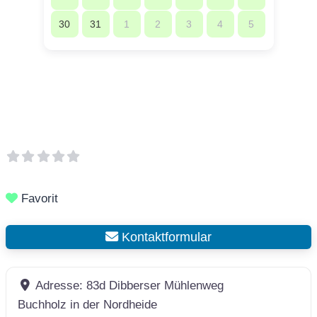
30
31
1
2
3
4
5
Favorit
Kontaktformular
Adresse:
83d Dibberser Mühlenweg
Buchholz in der Nordheide