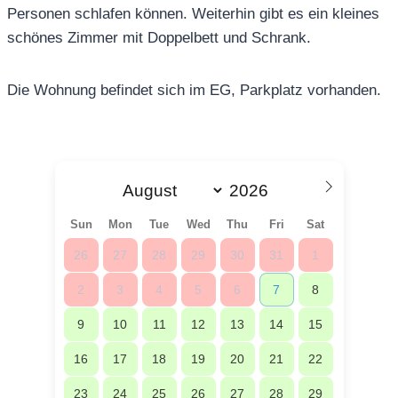
Personen schlafen können. Weiterhin gibt es ein kleines
schönes Zimmer mit Doppelbett und Schrank.
Die Wohnung befindet sich im EG, Parkplatz vorhanden.
Sun
Mon
Tue
Wed
Thu
Fri
Sat
26
27
28
29
30
31
1
2
3
4
5
6
7
8
9
10
11
12
13
14
15
16
17
18
19
20
21
22
23
24
25
26
27
28
29