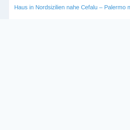
Haus in Nordsizilien nahe Cefalu – Palermo 
Keine Rezensionen
Wir bieten unser Wohnhaus plus Gästehaus in Nordsi
Palermo mit Meerblick zum Tausch. Das 80 qm große,
Rustico mit 25 qm großem Gästehaus liegt 300 Mete
den Madonien über der Stadt Campofelice di Roccell
ist 1,5 Hektar groß
Weiterlesen …
3
2
105