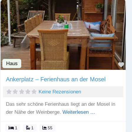
Haus
Fav
Ankerplatz – Ferienhaus an der Mosel
Keine Rezensionen
Das sehr schöne Ferienhaus liegt an der Mosel in
der Nähe der Weinberge.
Weiterlesen …
1
1
55