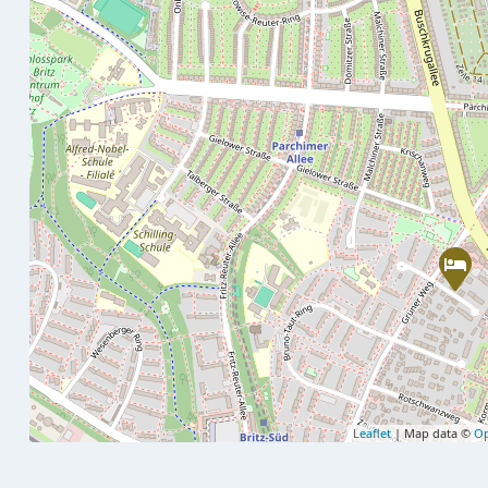
Leaflet
| Map data ©
Op