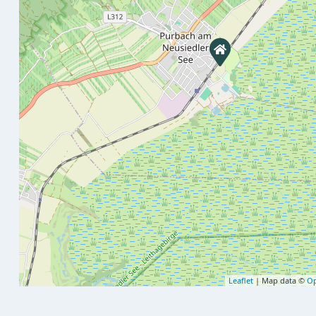
Leaflet
| Map data ©
Op