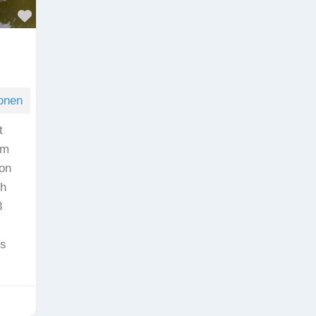
Favorit
onen
t
am
on
ch
3
ns