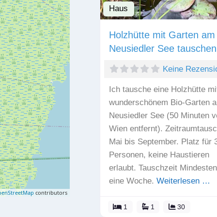
Haus
Holzhütte mit Garten am
Neusiedler See tauschen
Keine Rezensi
Ich tausche eine Holzhütte mi
wunderschönem Bio-Garten 
Neusiedler See (50 Minuten v
Wien entfernt). Zeitraumtaus
Mai bis September. Platz für 
Personen, keine Haustieren
erlaubt. Tauschzeit Mindeste
eine Woche.
Weiterlesen …
enStreetMap
contributors
1
1
30