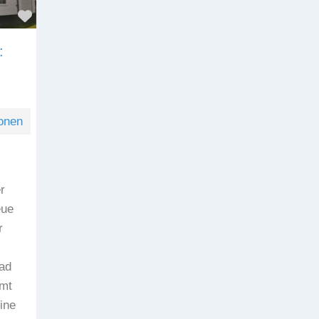
Favorit
:
onen
r
eue
r
Bad
amt
ine