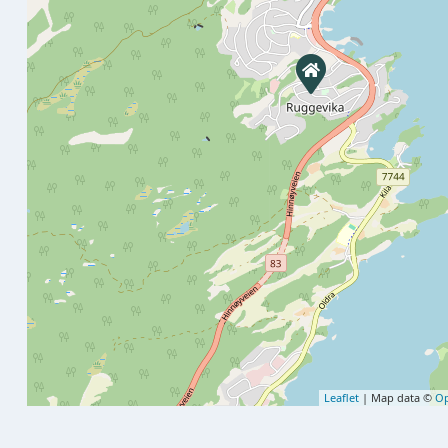
Leaflet
| Map data ©
Op