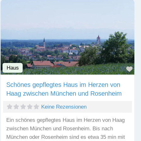
Haus
Fav
Schönes gepflegtes Haus im Herzen von
Haag zwischen München und Rosenheim
Keine Rezensionen
Ein schönes gepflegtes Haus im Herzen von Haag
zwischen München und Rosenheim. Bis nach
München oder Rosenheim sind es etwa 35 min mit