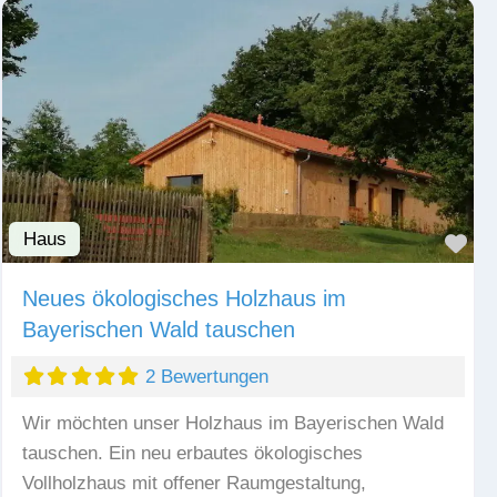
Haus
Fav
Neues ökologisches Holzhaus im
Bayerischen Wald tauschen
2 Bewertungen
Wir möchten unser Holzhaus im Bayerischen Wald
tauschen. Ein neu erbautes ökologisches
Vollholzhaus mit offener Raumgestaltung,