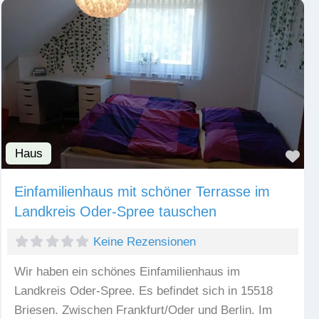
Haus
Fav
Einfamilienhaus mit schöner Terrasse im
Landkreis Oder-Spree tauschen
Keine Rezensionen
Wir haben ein schönes Einfamilienhaus im
Landkreis Oder-Spree. Es befindet sich in 15518
Briesen. Zwischen Frankfurt/Oder und Berlin. Im