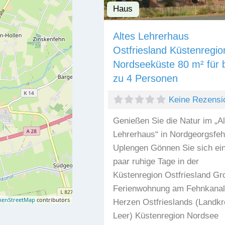
Haus
Altes Lehrerhaus
Ostfriesland Küstenregio
Nordseeküste 80 m² für b
zu 4 Personen
Keine Rezensi
Genießen Sie die Natur im „Al
Lehrerhaus“ in Nordgeorgsfeh
Uplengen Gönnen Sie sich ei
paar ruhige Tage in der
Küstenregion Ostfriesland Gr
Ferienwohnung am Fehnkanal
enStreetMap
contributors
Herzen Ostfrieslands (Landkr
Leer) Küstenregion Nordsee