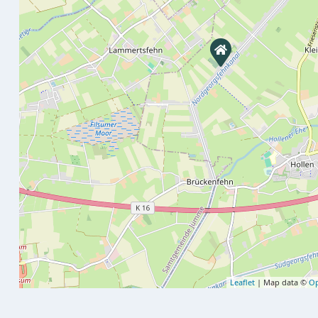
Leaflet
| Map data ©
Op