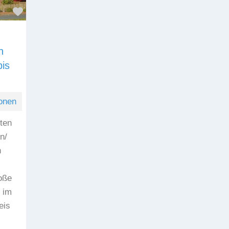
Favorit
n
is
onen
ten
n/
n
oße
 im
eis