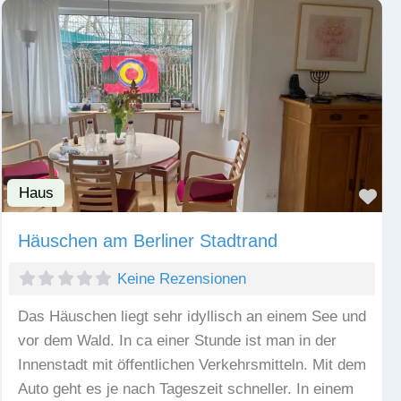
Haus
Fav
Häuschen am Berliner Stadtrand
Keine Rezensionen
Das Häuschen liegt sehr idyllisch an einem See und
vor dem Wald. In ca einer Stunde ist man in der
Innenstadt mit öffentlichen Verkehrsmitteln. Mit dem
Auto geht es je nach Tageszeit schneller. In einem