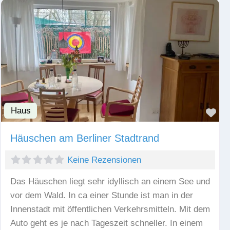
Haus
Fav
Häuschen am Berliner Stadtrand
Keine Rezensionen
Das Häuschen liegt sehr idyllisch an einem See und
vor dem Wald. In ca einer Stunde ist man in der
Innenstadt mit öffentlichen Verkehrsmitteln. Mit dem
Auto geht es je nach Tageszeit schneller. In einem