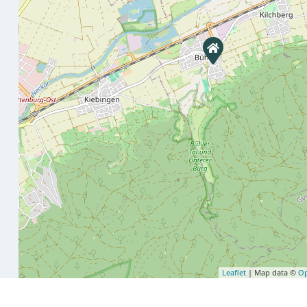
Leaflet
| Map data ©
Op