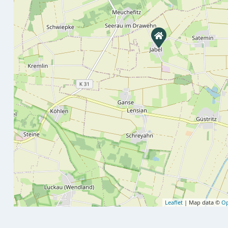
Leaflet
| Map data ©
Op