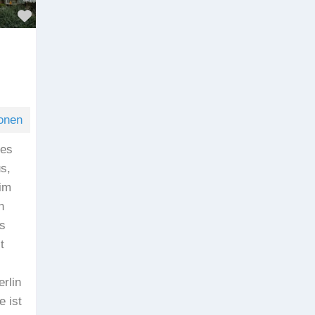
Favorit
onen
tes
s,
 im
n
s
t
rlin
 ist