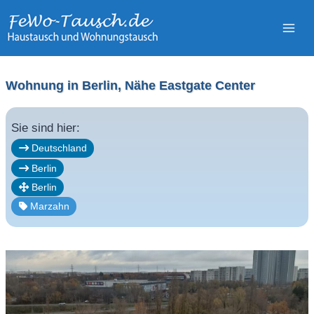
Zum
Inhalt
springen
Wohnung in Berlin, Nähe Eastgate Center
Sie sind hier:
Deutschland
Berlin
Berlin
Marzahn