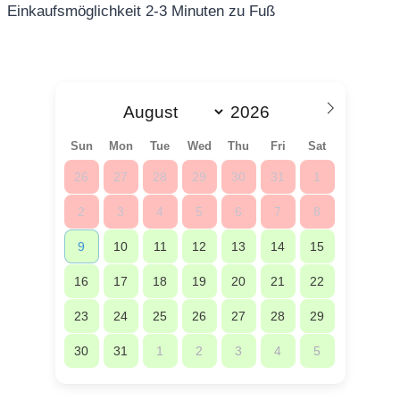
Einkaufsmöglichkeit 2-3 Minuten zu Fuß
Sun
Mon
Tue
Wed
Thu
Fri
Sat
26
27
28
29
30
31
1
2
3
4
5
6
7
8
9
10
11
12
13
14
15
16
17
18
19
20
21
22
23
24
25
26
27
28
29
30
31
1
2
3
4
5