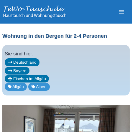
Zum
Inhalt
springen
Wohnung in den Bergen für 2-4 Personen
Sie sind hier:
Deutschland
Bayern
Fischen im Allgäu
Allgäu
Alpen