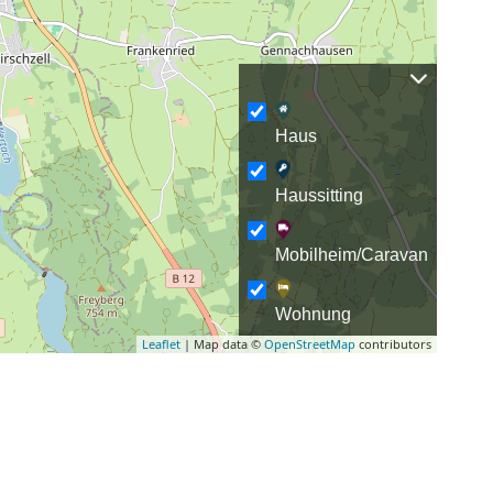
Haus
Haussitting
Mobilheim/Caravan
Wohnung
Leaflet
| Map data ©
OpenStreetMap
contributors