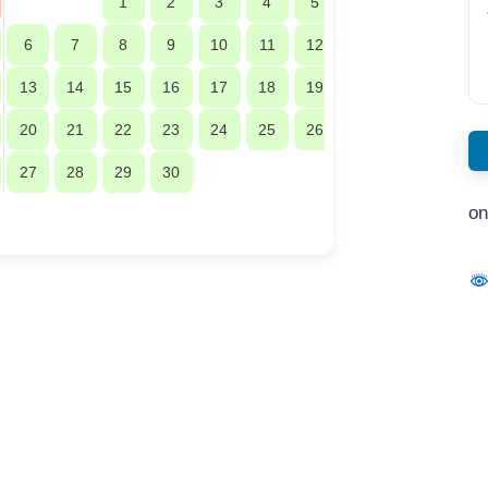
1
2
3
4
5
6
7
8
9
10
11
12
13
14
15
16
17
18
19
20
21
22
23
24
25
26
27
28
29
30
on