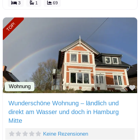
3
1
69
TOP!
Wohnung
F
Wunderschöne Wohnung – ländlich und
direkt am Wasser und doch in Hamburg
Mitte
Keine Rezensionen