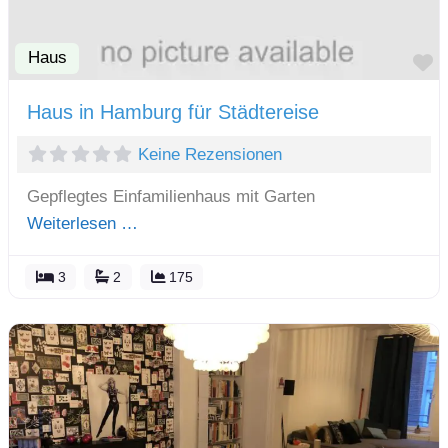
Haus
F
Haus in Hamburg für Städtereise
Keine Rezensionen
Gepflegtes Einfamilienhaus mit Garten
Weiterlesen …
3
2
175