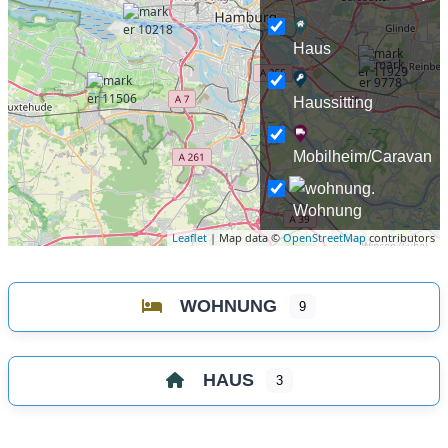
Haus
Haussitting
Mobilheim/Caravan
Wohnung
Leaflet
| Map data ©
OpenStreetMap
contributors
WOHNUNG
9
HAUS
3