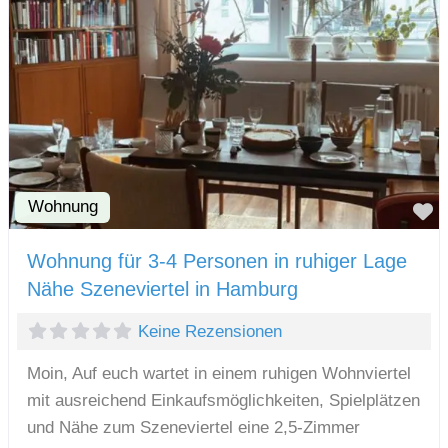
Wohnung
F
Wohnung für 3-4 Personen in ruhiger Lage
Nähe Szeneviertel in Hamburg
Keine Rezensionen
Moin, Auf euch wartet in einem ruhigen Wohnviertel
mit ausreichend Einkaufsmöglichkeiten, Spielplätzen
und Nähe zum Szeneviertel eine 2,5-Zimmer