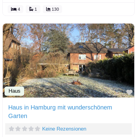
4
1
130
Haus
F
Haus in Hamburg mit wunderschönem
Garten
Keine Rezensionen