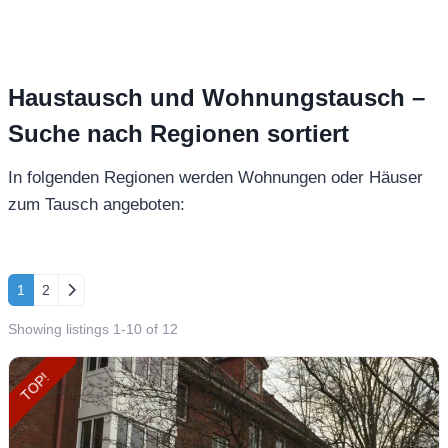
Haustausch und Wohnungstausch –
Suche nach Regionen sortiert
In folgenden Regionen werden Wohnungen oder Häuser
zum Tausch angeboten:
Posts navigation
Ältere Beiträge
1
2
Showing listings 1-10 of 12
TOP!