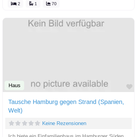
2
1
70
Haus
F
Tausche Hamburg gegen Strand (Spanien,
Welt)
Keine Rezensionen
Ich biete ein Einfamilienhaus im Hamburger Süden