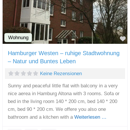
Wohnung
F
Hamburger Westen – ruhige Stadtwohnung
– Natur und Buntes Leben
Keine Rezensionen
Sunny and peaceful little flat with balcony in a very
nice aerea in Hamburg Altona with 3 rooms. Sofa or
bed in the living room 140 * 200 cm, bed 140 * 200
cm, bed 90 * 200 cm. We offere you also one
bathroom and a kitchen with a
Weiterlesen …