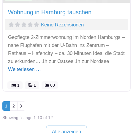
Wohnung in Hamburg tauschen
Keine Rezensionen
Gepflegte 2-Zimmerwohnung im Norden Hamburgs –
nahe Flughafen mit der U-Bahn ins Zentrum –
Rathaus – Hafencity – ca. 30 Minuten Ideal die Stadt
zu erkunden… 1h zur Ostsee 1h zur Nordsee
Weiterlesen …
1
1
60
Posts navigation
Ältere Beiträge
1
2
Showing listings 1-10 of 12
Alle anzeigen