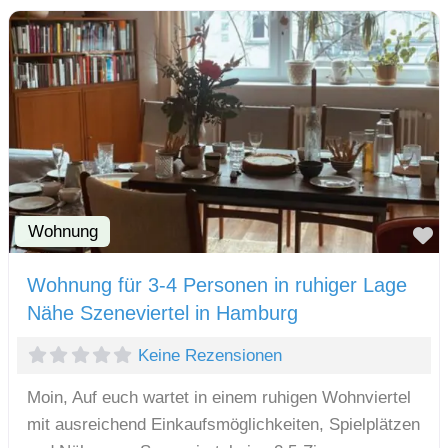
Wohnung
F
Wohnung für 3-4 Personen in ruhiger Lage
Nähe Szeneviertel in Hamburg
Keine Rezensionen
Moin, Auf euch wartet in einem ruhigen Wohnviertel
mit ausreichend Einkaufsmöglichkeiten, Spielplätzen