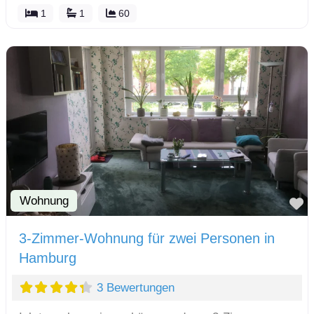
1
1
60
Wohnung
F
3-Zimmer-Wohnung für zwei Personen in
Hamburg
3 Bewertungen