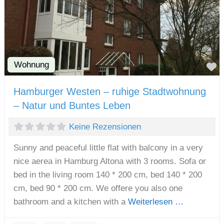
Wohnung
F
Hamburger Westen – ruhige Stadtwohnung
– Natur und Buntes Leben
Keine Rezensionen
Sunny and peaceful little flat with balcony in a very
nice aerea in Hamburg Altona with 3 rooms. Sofa or
bed in the living room 140 * 200 cm, bed 140 * 200
cm, bed 90 * 200 cm. We offere you also one
bathroom and a kitchen with a
Weiterlesen …