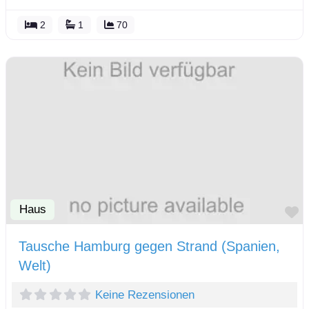
2
1
70
Haus
F
Tausche Hamburg gegen Strand (Spanien,
Welt)
Keine Rezensionen