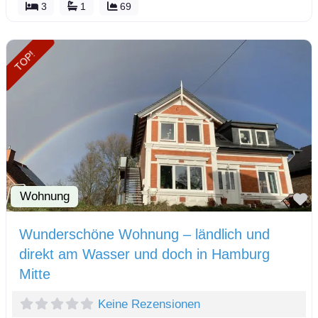
3
1
69
TOP!
Wohnung
F
Wunderschöne Wohnung – ländlich und
direkt am Wasser und doch in Hamburg
Mitte
Keine Rezensionen