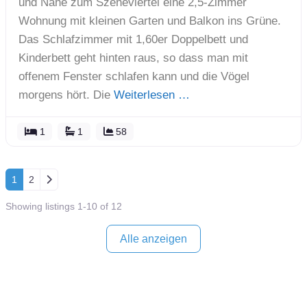
und Nähe zum Szeneviertel eine 2,5-Zimmer
Wohnung mit kleinen Garten und Balkon ins Grüne.
Das Schlafzimmer mit 1,60er Doppelbett und
Kinderbett geht hinten raus, so dass man mit
offenem Fenster schlafen kann und die Vögel
morgens hört. Die
Weiterlesen …
1
1
58
Posts navigation
Ältere Beiträge
1
2
Showing listings 1-10 of 12
Alle anzeigen