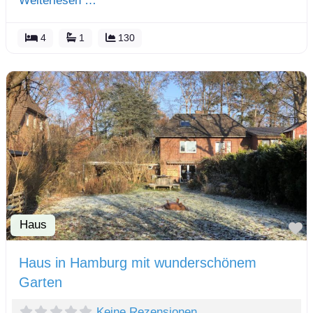
Weiterlesen …
4
1
130
Haus
F
Haus in Hamburg mit wunderschönem
Garten
Keine Rezensionen