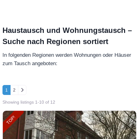
Haustausch und Wohnungstausch –
Suche nach Regionen sortiert
In folgenden Regionen werden Wohnungen oder Häuser
zum Tausch angeboten:
Posts navigation
Ältere Beiträge
1
2
Showing listings 1-10 of 12
TOP!