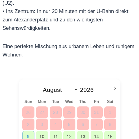
(U2).
• Ins Zentrum: In nur 20 Minuten mit der U-Bahn direkt
zum Alexanderplatz und zu den wichtigsten
Sehenswürdigkeiten.
Eine perfekte Mischung aus urbanem Leben und ruhigem
Wohnen.
Sun
Mon
Tue
Wed
Thu
Fri
Sat
26
27
28
29
30
31
1
2
3
4
5
6
7
8
9
10
11
12
13
14
15