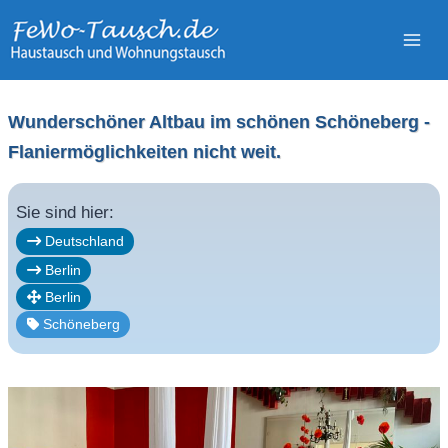
Zum
Inhalt
springen
Wunderschöner Altbau im schönen Schöneberg -
Flaniermöglichkeiten nicht weit.
Sie sind hier:
Deutschland
Berlin
Berlin
Schöneberg