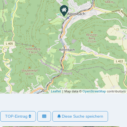
Leaflet
| Map data ©
OpenStreetMap
contributors
TOP-Eintrag
Diese Suche speichern