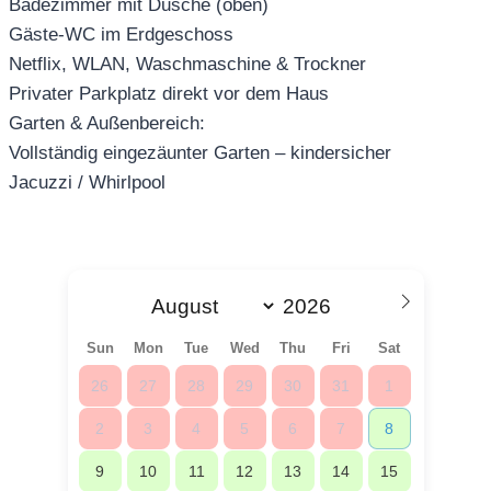
Badezimmer mit Dusche (oben)
Gäste-WC im Erdgeschoss
Netflix, WLAN, Waschmaschine & Trockner
Privater Parkplatz direkt vor dem Haus
Garten & Außenbereich:
Vollständig eingezäunter Garten – kindersicher
Jacuzzi / Whirlpool
Sun
Mon
Tue
Wed
Thu
Fri
Sat
26
27
28
29
30
31
1
2
3
4
5
6
7
8
9
10
11
12
13
14
15