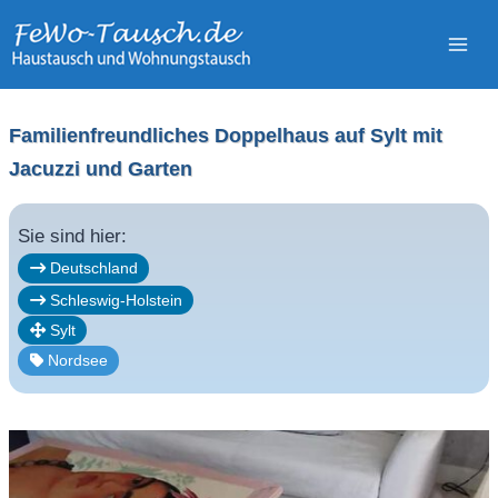
Zum
Inhalt
springen
Familienfreundliches Doppelhaus auf Sylt mit
Jacuzzi und Garten
Sie sind hier:
Deutschland
Schleswig-Holstein
Sylt
Nordsee