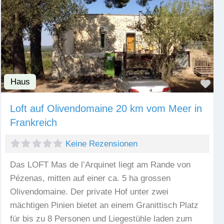
Haus
Fav
Loft auf Olivendomaine 20 km vom Meer in
Frankreich
Keine Rezensionen
Das LOFT Mas de l’Arquinet liegt am Rande von
Pézenas, mitten auf einer ca. 5 ha grossen
Olivendomaine. Der private Hof unter zwei
mächtigen Pinien bietet an einem Granittisch Platz
für bis zu 8 Personen und Liegestühle laden zum