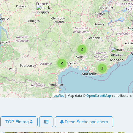
2
2
2
Leaflet
| Map data ©
OpenStreetMap
contributors
TOP-Eintrag
Diese Suche speichern