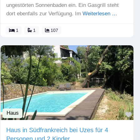
ungestörten Sonnenbaden ein. Ein Gasgrill steht
dort ebenfalls zur Verfügung. Im
Weiterlesen …
1
1
107
Haus
Fav
Haus in Südfrankreich bei Uzes für 4
Personen und 2 Kinder