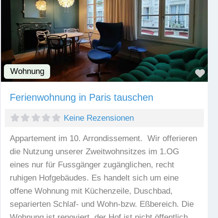
Wohnung
Fav
Ferienwohnung in Paris tauschen
Keine Rezensionen
Appartement im 10. Arrondissement. Wir offerieren
die Nutzung unserer Zweitwohnsitzes im 1.OG
eines nur für Fussgänger zugänglichen, recht
ruhigen Hofgebäudes. Es handelt sich um eine
offene Wohnung mit Küchenzeile, Duschbad,
separierten Schlaf- und Wohn-bzw. Eßbereich. Die
Wohnung ist renoviert, der Hof ist nicht öffentlich.