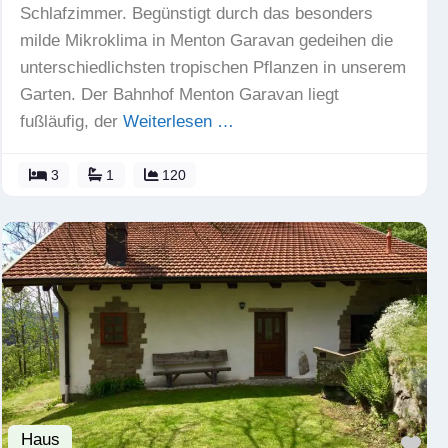
Schlafzimmer. Begünstigt durch das besonders
milde Mikroklima in Menton Garavan gedeihen die
unterschiedlichsten tropischen Pflanzen in unserem
Garten. Der Bahnhof Menton Garavan liegt
fußläufig, der
Weiterlesen …
3
1
120
Haus
Fav