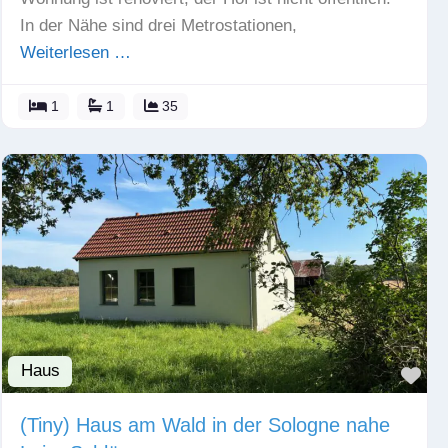
In der Nähe sind drei Metrostationen,
Weiterlesen …
1
1
35
Haus
Fav
(Tiny) Haus am Wald in der Sologne nahe