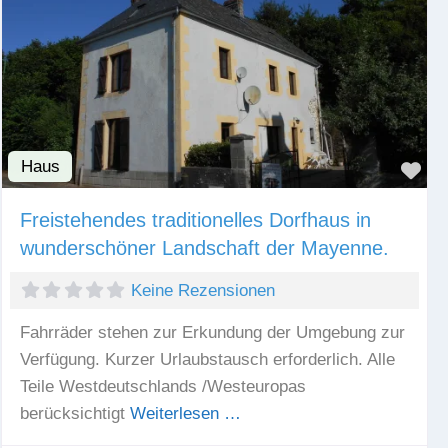
Haus
Fav
Freistehendes traditionelles Dorfhaus in
wunderschöner Landschaft der Mayenne.
Keine Rezensionen
Fahrräder stehen zur Erkundung der Umgebung zur
Verfügung. Kurzer Urlaubstausch erforderlich. Alle
Teile Westdeutschlands /Westeuropas
berücksichtigt
Weiterlesen …