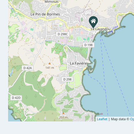
Leaflet
| Map data ©
Op