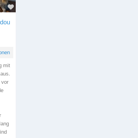
Favorit
ndou
onen
g mit
Haus.
 vor
de
r
lang
ind