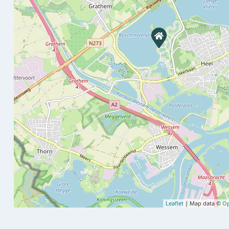
Leaflet
| Map data ©
Op