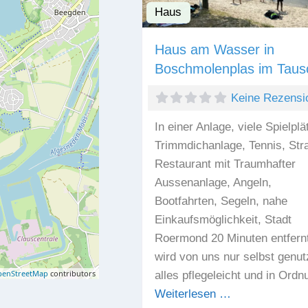
Haus
Haus am Wasser in
Boschmolenplas im Taus
Keine Rezensi
In einer Anlage, viele Spielplä
Trimmdichanlage, Tennis, Str
Restaurant mit Traumhafter
Aussenanlage, Angeln,
Bootfahrten, Segeln, nahe
Einkaufsmöglichkeit, Stadt
Roermond 20 Minuten entfernt
wird von uns nur selbst genut
enStreetMap
contributors
alles pflegeleicht und in Ordn
Weiterlesen …