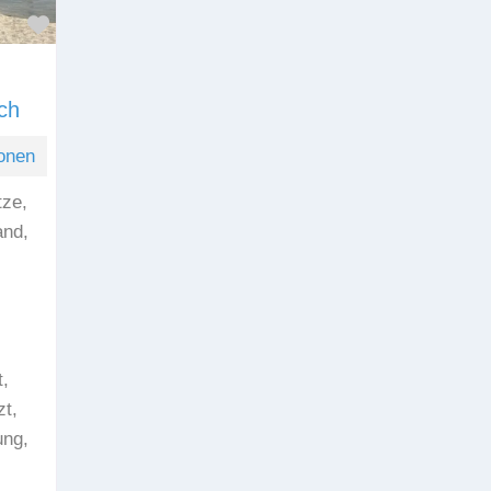
Favorit
ch
onen
tze,
and,
,
zt,
ung,