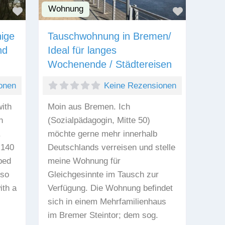
Wohnung
Favorit
Favorit
ige
Tauschwohnung in Bremen/
nd
Ideal für langes
Wochenende / Städtereisen
onen
Keine Rezensionen
with
Moin aus Bremen. Ich
n
(Sozialpädagogin, Mitte 50)
.
möchte gerne mehr innerhalb
 140
Deutschlands verreisen und stelle
bed
meine Wohnung für
lso
Gleichgesinnte im Tausch zur
ith a
Verfügung. Die Wohnung befindet
sich in einem Mehrfamilienhaus
im Bremer Steintor; dem sog.