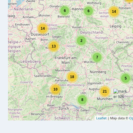
6
6
14
14
2
13
7
18
5
10
21
8
Leaflet
| Map data ©
Op