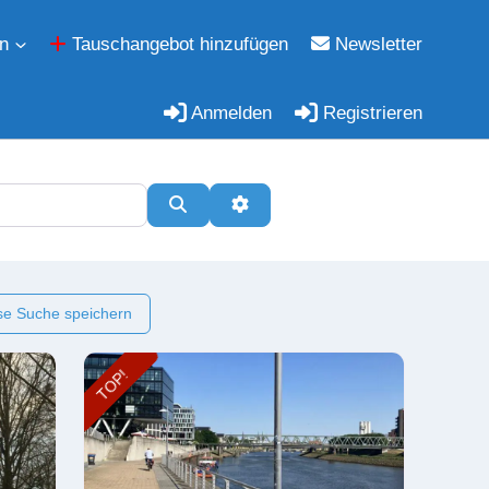
n
Tauschangebot hinzufügen
Newsletter
Anmelden
Registrieren
Suchen
Erweiterte Filter
e Suche speichern
TOP!