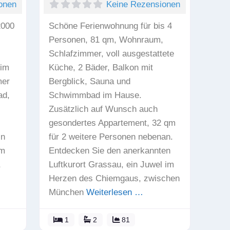
onen
Keine Rezensionen
2000
Schöne Ferienwohnung für bis 4
Personen, 81 qm, Wohnraum,
Schlafzimmer, voll ausgestattete
 im
Küche, 2 Bäder, Balkon mit
mer
Bergblick, Sauna und
ad,
Schwimmbad im Hause.
Zusätzlich auf Wunsch auch
gesondertes Appartement, 32 qm
in
für 2 weitere Personen nebenan.
um
Entdecken Sie den anerkannten
,
Luftkurort Grassau, ein Juwel im
Herzen des Chiemgaus, zwischen
München
Weiterlesen …
1
2
81