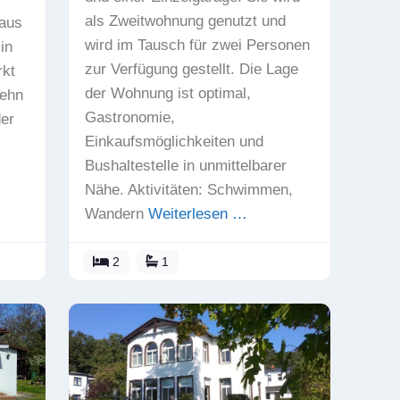
als Zweitwohnung genutzt und
haus
wird im Tausch für zwei Personen
in
zur Verfügung gestellt. Die Lage
kt
der Wohnung ist optimal,
zehn
Gastronomie,
er
Einkaufsmöglichkeiten und
Bushaltestelle in unmittelbarer
Nähe. Aktivitäten: Schwimmen,
Wandern
Weiterlesen …
2
1