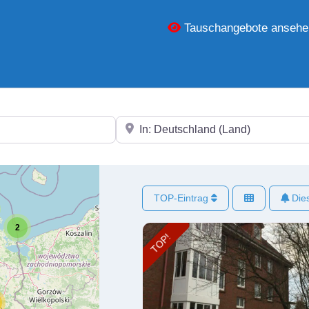
Tauschangebote ansehe
In der Nähe
TOP-Eintrag
Dies
2
TOP!