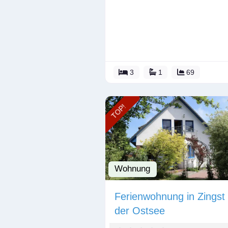
3
1
69
TOP!
Wohnung
Ferienwohnung in Zingst
der Ostsee