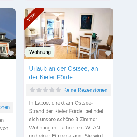
TOP!
Wohnung
Favorit
Favorit
 –
Urlaub an der Ostsee, an
der Kieler Förde
Keine Rezensionen
In Laboe, direkt am Ostsee-
onen
Strand der Kieler Förde, befindet
sich unsere schöne 3-Zimmer-
an
Wohnung mit schnellem WLAN
 von
und einer Einzelgarage. Sie wird