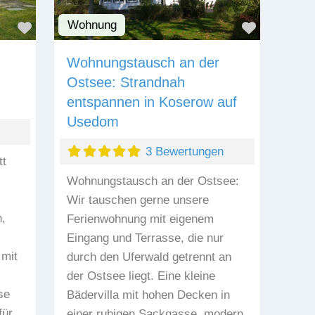
Wohnung
Favorit
Favorit
Wohnungstausch an der
Ostsee: Strandnah
entspannen in Koserow auf
Usedom
3 Bewertungen
t
Wohnungstausch an der Ostsee:
Wir tauschen gerne unsere
,
Ferienwohnung mit eigenem
Eingang und Terrasse, die nur
 mit
durch den Uferwald getrennt an
der Ostsee liegt. Eine kleine
se
Bädervilla mit hohen Decken in
für
einer ruhigen Sackgasse, modern