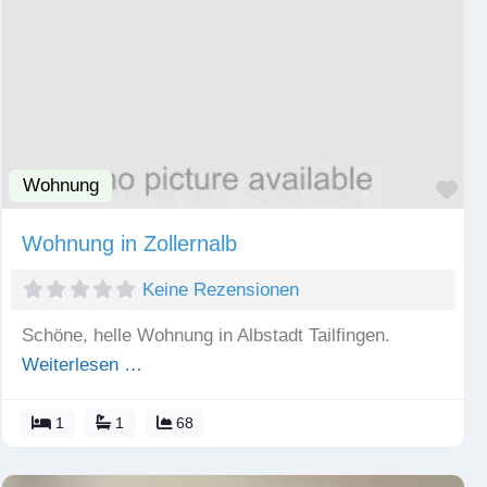
Wohnung
Fav
Wohnung in Zollernalb
Keine Rezensionen
Schöne, helle Wohnung in Albstadt Tailfingen.
Weiterlesen …
1
1
68