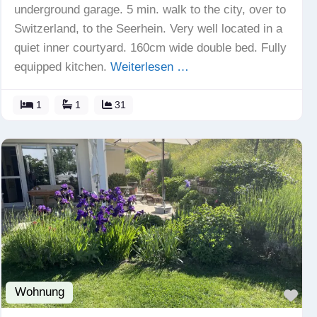
underground garage. 5 min. walk to the city, over to
Switzerland, to the Seerhein. Very well located in a
quiet inner courtyard. 160cm wide double bed. Fully
equipped kitchen.
Weiterlesen …
1
1
31
Wohnung
Fav