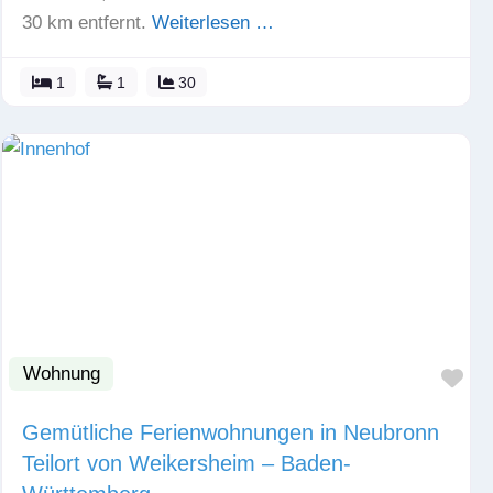
30 km entfernt.
Weiterlesen …
1
1
30
Wohnung
Fav
Gemütliche Ferienwohnungen in Neubronn
Teilort von Weikersheim – Baden-