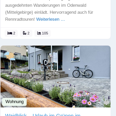
ausgedehnten Wanderungen im Odenwald
(Mittelgebirge) einlädt. Hervorragend auch für
Rennradtouren!
Weiterlesen …
2
2
105
Wohnung
Fav
Waidblick – Urlaub im Grünen im