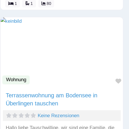
1
1
80
Wohnung
Fav
Terrassenwohnung am Bodensee in
Überlingen tauschen
Keine Rezensionen
Hallo liebe Tauschwillige, wir sind eine Familie, die