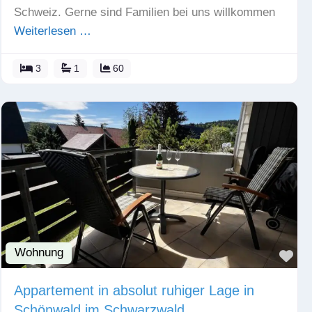
Schweiz. Gerne sind Familien bei uns willkommen
Weiterlesen …
3
1
60
Wohnung
Fav
Appartement in absolut ruhiger Lage in
Schönwald im Schwarzwald