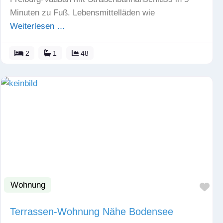
Minuten zu Fuß. Lebensmittelläden wie
Weiterlesen …
2
1
48
Wohnung
Fav
Terrassen-Wohnung Nähe Bodensee