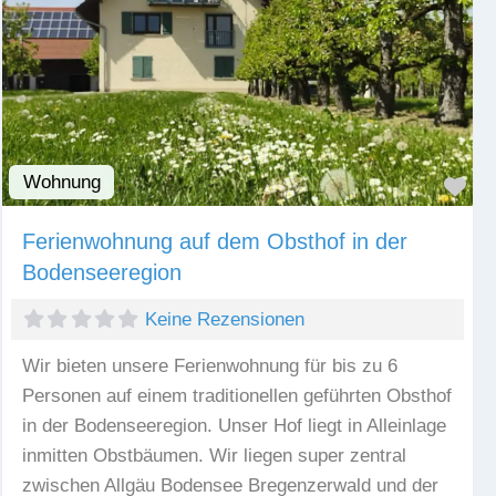
Wohnung
Fav
Ferienwohnung auf dem Obsthof in der
Bodenseeregion
Keine Rezensionen
Wir bieten unsere Ferienwohnung für bis zu 6
Personen auf einem traditionellen geführten Obsthof
in der Bodenseeregion. Unser Hof liegt in Alleinlage
inmitten Obstbäumen. Wir liegen super zentral
zwischen Allgäu Bodensee Bregenzerwald und der