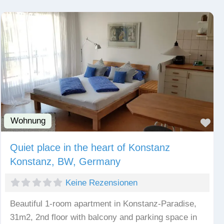
Wohnung
Fav
Quiet place in the heart of Konstanz
Konstanz, BW, Germany
Keine Rezensionen
Beautiful 1-room apartment in Konstanz-Paradise,
31m2, 2nd floor with balcony and parking space in