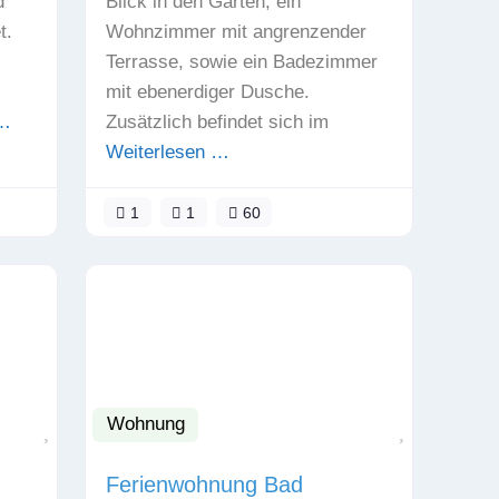
d
Blick in den Garten, ein
t.
Wohnzimmer mit angrenzender
Terrasse, sowie ein Badezimmer
mit ebenerdiger Dusche.
 …
Zusätzlich befindet sich im
Weiterlesen …
1
1
60
Wohnung
Favorit
Favorit
Ferienwohnung Bad