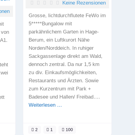
Keine Rezensionen
onen
Grosse, lichtdurchflutete FeWo im
5*****Bungalow mit
it
parkähnlichem Garten in Hage-
 von
Berum, ein Luftkurort Nähe
 A1.
Norden/Norddeich. In ruhiger
Sackgassenlage direkt am Wald,
dennoch zentral. Da nur 1,5 km
teht
zu div. Einkaufsmöglichkeiten,
zwei
Restaurants und Ärzten. Sowie
zum Kurzentrum mit Park +
Badesee und Hallen/ Freibad….
tt
Weiterlesen …
2
1
100