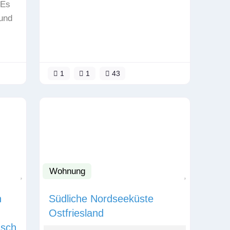
 Es
und
1
1
43
Wohnung
Favorit
Favorit
n
Südliche Nordseeküste
Ostfriesland
usch