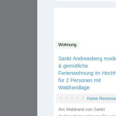
Wohnung
Sankt Andreasberg mod
& gemütliche
Ferienwohnung im Hoch
für 2 Personen mit
Waldrandlage
Keine Rezensi
Am Waldrand von Sankt