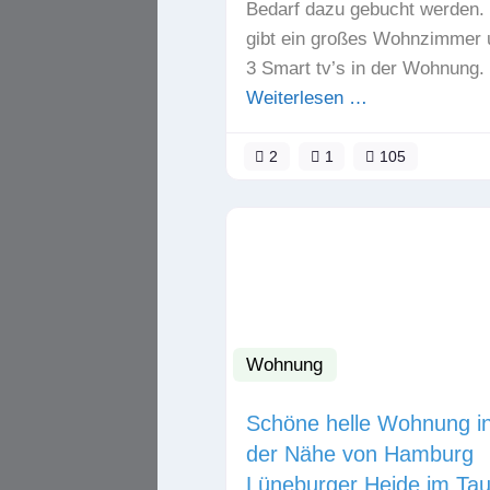
Bedarf dazu gebucht werden.
gibt ein großes Wohnzimmer 
3 Smart tv’s in der Wohnung.
Weiterlesen …
2
1
105
Wohnung
Schöne helle Wohnung i
der Nähe von Hamburg
Lüneburger Heide im Ta