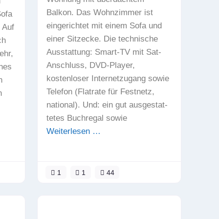
n
Balkon. Das Wohnzimmer ist
ofa
eingerichtet mit einem Sofa und
 Auf
einer Sitzecke. Die technische
ch
Aus­stattung: Smart-TV mit Sat-
ehr,
Anschluss, DVD-Player,
nes
kostenloser Internet­zugang sowie
n
Telefon (Flatrate für Festnetz,
n
national). Und: ein gut ausge­stat­
tetes Buchregal sowie
Weiterlesen …
1
1
44