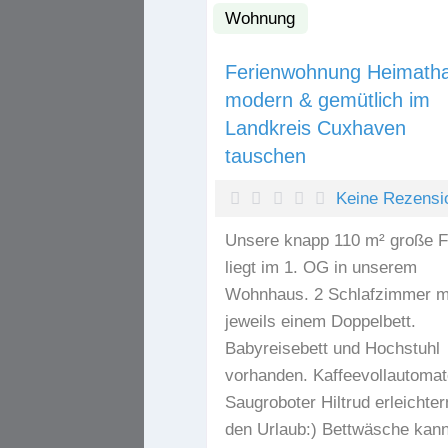
Wohnung
Ferienwohnung Heimath
modern & gemütlich im
Landkreis Cuxhaven
tauschen
Keine Rezensi
Unsere knapp 110 m² große 
liegt im 1. OG in unserem
Wohnhaus. 2 Schlafzimmer m
jeweils einem Doppelbett.
Babyreisebett und Hochstuhl
vorhanden. Kaffeevollautomat
Saugroboter Hiltrud erleichter
den Urlaub:) Bettwäsche kann