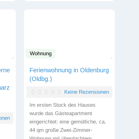
Wohnung
Favorit
Favorit
erne
Ferienwohnung in Oldenburg
(Oldbg.)
harz
Keine Rezensionen
Im ersten Stock des Hauses
wurde das Gästeapartment
onen
eingerichtet: eine gemütliche, ca.
44 qm große Zwei-Zimmer-
Wohnung mit überdachtem