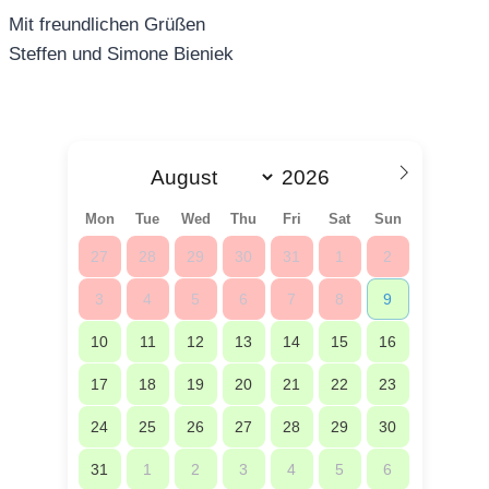
Mit freundlichen Grüßen
Steffen und Simone Bieniek
Mon
Tue
Wed
Thu
Fri
Sat
Sun
27
28
29
30
31
1
2
3
4
5
6
7
8
9
10
11
12
13
14
15
16
17
18
19
20
21
22
23
24
25
26
27
28
29
30
31
1
2
3
4
5
6