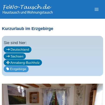
Zum
Inhalt
springen
Kurzurlaub im Erzgebirge
Sie sind hier:
Deutschland
Sachsen
Annaberg-Buchholz
Erzgebirge