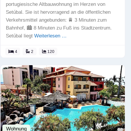
portugiesische Altbauwohnung im Herzen von
Setúbal. Sie ist hervorragend an die öffentlichen
Verkehrsmittel angebunden: 🚆 3 Minuten zum
Bahnhof, 🏙️ 8 Minuten zu Fuß ins Stadtzentrum.
Setúbal liegt
Weiterlesen …
4
2
120
Wohnung
Fav