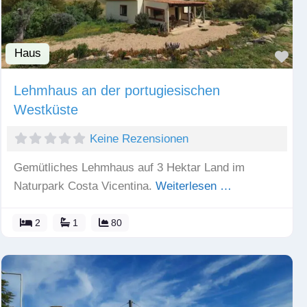
Haus
Fav
Lehmhaus an der portugiesischen
Westküste
Keine Rezensionen
Gemütliches Lehmhaus auf 3 Hektar Land im
Naturpark Costa Vicentina.
Weiterlesen …
2
1
80