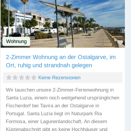
Wohnung
Fav
2-Zimmer Wohnung an der Ostalgarve, im
Ort, ruhig und strandnah gelegen
Keine Rezensionen
Wir tauschen unsere 2-Zimmer-Ferienwohnung in
Santa Luzia, einem noch weitgehend ursprünglichen
Fischerdorf bei Tavira an der Ostalgarve in
Portugal. Santa Luzia liegt im Naturpark Ria
Formosa, einer Lagunenlandschaft. An diesem
Küstenabschnitt gibt es keine Hochhäuser und