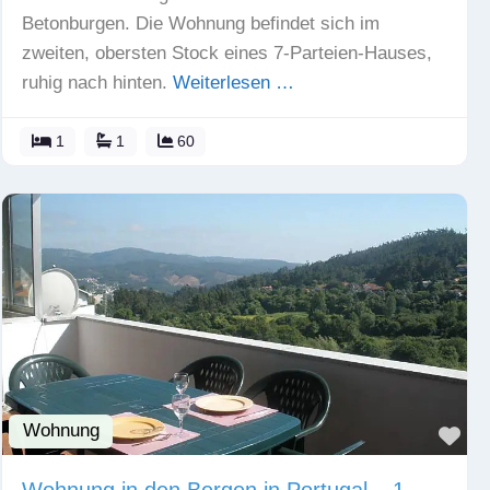
Betonburgen. Die Wohnung befindet sich im
zweiten, obersten Stock eines 7-Parteien-Hauses,
ruhig nach hinten.
Weiterlesen …
1
1
60
Wohnung
Fav
Wohnung in den Bergen in Portugal – 1