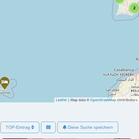
2
Leaflet
| Map data ©
OpenStreetMap
contributors
TOP-Eintrag
Diese Suche speichern