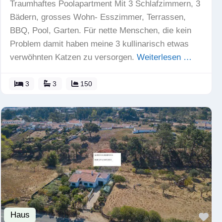
Traumhaftes Poolapartment Mit 3 Schlafzimmern, 3
Bädern, grosses Wohn- Esszimmer, Terrassen,
BBQ, Pool, Garten. Für nette Menschen, die kein
Problem damit haben meine 3 kullinarisch etwas
verwöhnten Katzen zu versorgen.
Weiterlesen …
3
3
150
Haus
Fav