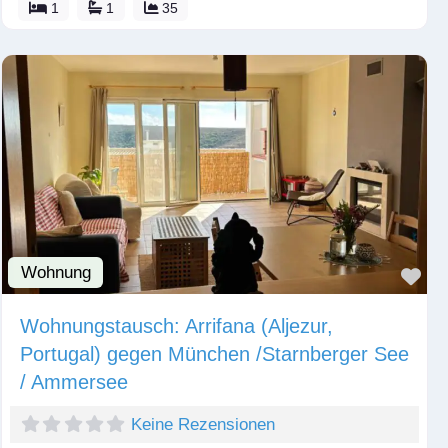
1
1
35
Wohnung
Fav
Wohnungstausch: Arrifana (Aljezur,
Portugal) gegen München /Starnberger See
/ Ammersee
Keine Rezensionen