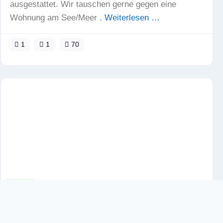
ausgestattet. Wir tauschen gerne gegen eine
Wohnung am See/Meer .
Weiterlesen …
1
1
70
Haus
Fav
Einfamilienhaus in den Alpen – Region