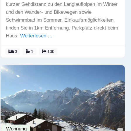
kurzer Gehdistanz zu den Langlaufloipen im Winter
und den Wander- und Bikewegen sowie
Schwimmbad im Sommer. Einkaufsmöglichkeiten
finden Sie in 1km Entfernung. Parkplatz direkt beim
Haus.
Weiterlesen …
3
1
100
Wohnung
Fav