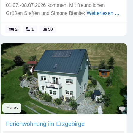
01.07.-08.07.2026 kommen. Mit freundlichen
Grüßen Steffen und Simone Bieniek
Weiterlesen …
2
1
50
Haus
Fav
Ferienwohnung im Erzgebirge