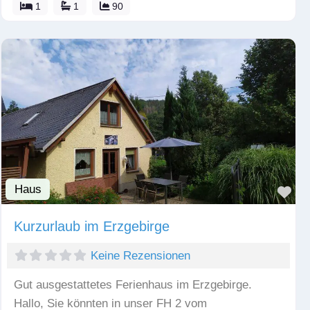
1
1
90
Haus
Fav
Kurzurlaub im Erzgebirge
Keine Rezensionen
Gut ausgestattetes Ferienhaus im Erzgebirge.
Hallo, Sie könnten in unser FH 2 vom