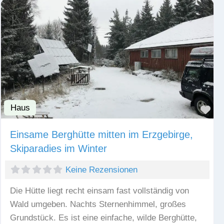
Haus
Fav
Einsame Berghütte mitten im Erzgebirge,
Skiparadies im Winter
Keine Rezensionen
Die Hütte liegt recht einsam fast vollständig von
Wald umgeben. Nachts Sternenhimmel, großes
Grundstück. Es ist eine einfache, wilde Berghütte,