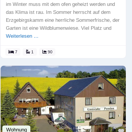
im Winter muss mit dem ofen geheizt werden und
das Klima ist rau. Im Sommer herrscht auf dem
Erzgebirgskamm eine herrliche Sommerfrische, der
Garten ist eine Wildblumenwiese. Viel Platz und
Weiterlesen …
7
1
90
Wohnung
Fav