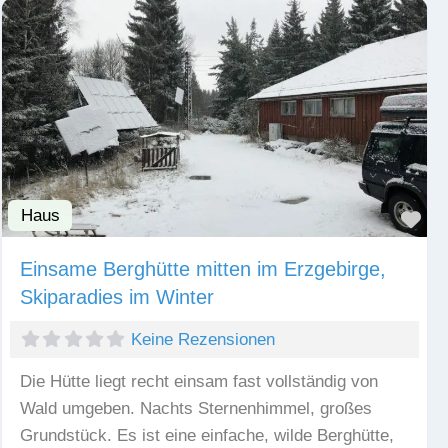
Haus
Fav
Einsame Berghütte mitten im Erzgebirge,
Skiparadies im Winter
Keine Rezensionen
Die Hütte liegt recht einsam fast vollständig von
Wald umgeben. Nachts Sternenhimmel, großes
Grundstück. Es ist eine einfache, wilde Berghütte,