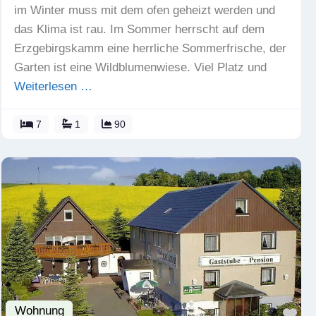
im Winter muss mit dem ofen geheizt werden und
das Klima ist rau. Im Sommer herrscht auf dem
Erzgebirgskamm eine herrliche Sommerfrische, der
Garten ist eine Wildblumenwiese. Viel Platz und
Weiterlesen …
7
1
90
Wohnung
Fav