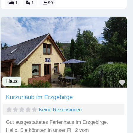
1
1
90
Haus
Fav
Kurzurlaub im Erzgebirge
Keine Rezensionen
Gut ausgestattetes Ferienhaus im Erzgebirge.
Hallo, Sie könnten in unser FH 2 vom