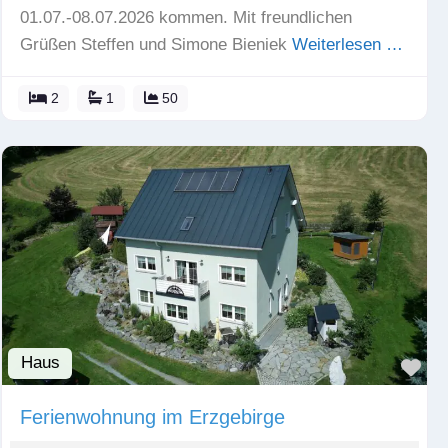
01.07.-08.07.2026 kommen. Mit freundlichen
Grüßen Steffen und Simone Bieniek
Weiterlesen …
2
1
50
Haus
Fav
Ferienwohnung im Erzgebirge