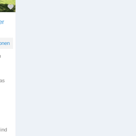
Favorit
er
onen
m
as
sind