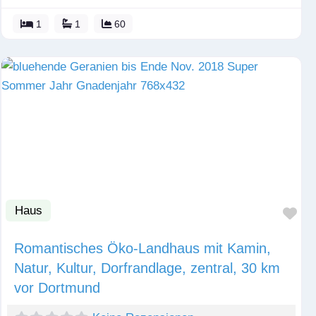
1
1
60
Haus
Fav
Romantisches Öko-Landhaus mit Kamin,
Natur, Kultur, Dorfrandlage, zentral, 30 km
vor Dortmund