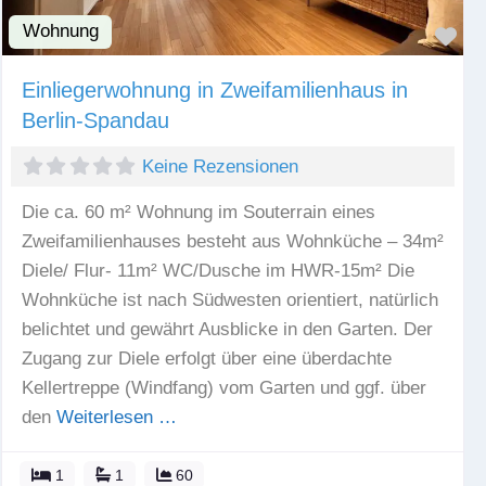
Wohnung
Fav
Einliegerwohnung in Zweifamilienhaus in
Berlin-Spandau
Keine Rezensionen
Die ca. 60 m² Wohnung im Souterrain eines
Zweifamilienhauses besteht aus Wohnküche – 34m²
Diele/ Flur- 11m² WC/Dusche im HWR-15m² Die
Wohnküche ist nach Südwesten orientiert, natürlich
belichtet und gewährt Ausblicke in den Garten. Der
Zugang zur Diele erfolgt über eine überdachte
Kellertreppe (Windfang) vom Garten und ggf. über
den
Weiterlesen …
1
1
60