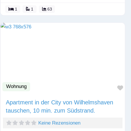
1
1
63
Wohnung
Fav
Apartment in der City von Wilhelmshaven
tauschen, 10 min. zum Südstrand.
Keine Rezensionen