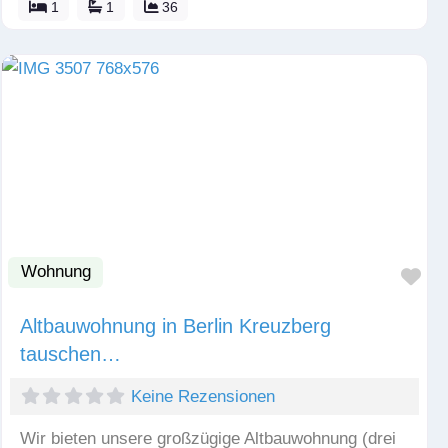
1
1
36
Wohnung
Fav
Altbauwohnung in Berlin Kreuzberg
tauschen…
Keine Rezensionen
Wir bieten unsere großzügige Altbauwohnung (drei