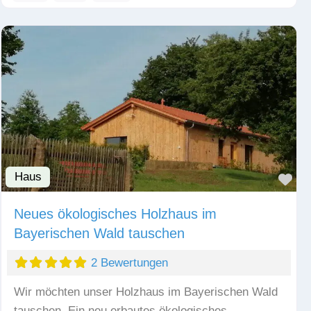
Haus
Fav
Neues ökologisches Holzhaus im
Bayerischen Wald tauschen
2 Bewertungen
Wir möchten unser Holzhaus im Bayerischen Wald
tauschen. Ein neu erbautes ökologisches