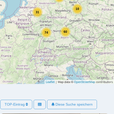
10
31
60
74
Leaflet
| Map data ©
OpenStreetMap
contributors
TOP-Eintrag
Diese Suche speichern