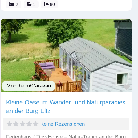
2
1
80
Mobilheim/Caravan
Fav
Kleine Oase im Wander- und Naturparadies
an der Burg Eltz
Keine Rezensionen
Ferienhaus / Tiny-House – Natur-Traum an der Burg