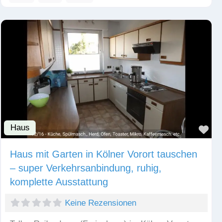
Haus
Fav
Haus mit Garten in Kölner Vorort tauschen
– super Verkehrsanbindung, ruhig,
komplette Ausstattung
Keine Rezensionen