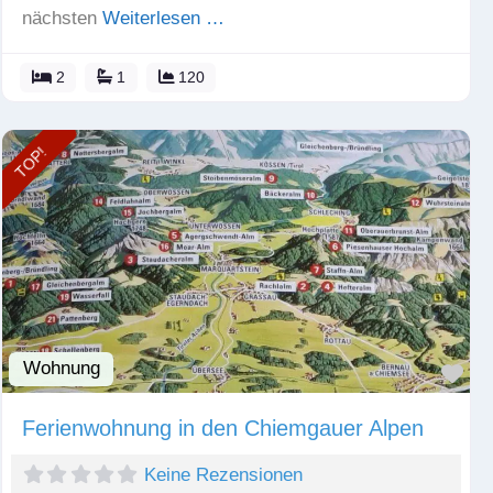
nächsten
Weiterlesen …
2
1
120
TOP!
Wohnung
Fav
Ferienwohnung in den Chiemgauer Alpen
Keine Rezensionen