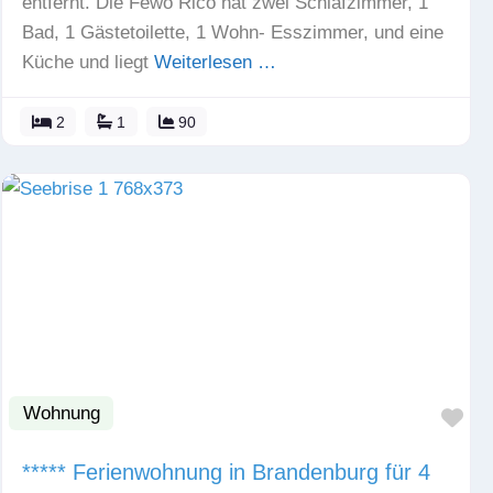
entfernt. Die Fewo Rico hat zwei Schlafzimmer, 1
Bad, 1 Gästetoilette, 1 Wohn- Esszimmer, und eine
Küche und liegt
Weiterlesen …
2
1
90
Wohnung
Fav
***** Ferienwohnung in Brandenburg für 4