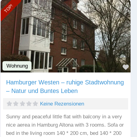
TOP!
Wohnung
Fav
Hamburger Westen – ruhige Stadtwohnung
– Natur und Buntes Leben
Keine Rezensionen
Sunny and peaceful little flat with balcony in a very
nice aerea in Hamburg Altona with 3 rooms. Sofa or
bed in the living room 140 * 200 cm, bed 140 * 200