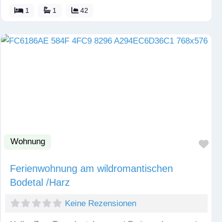
1
1
42
Wohnung
Fav
Ferienwohnung am wildromantischen
Bodetal /Harz
Keine Rezensionen