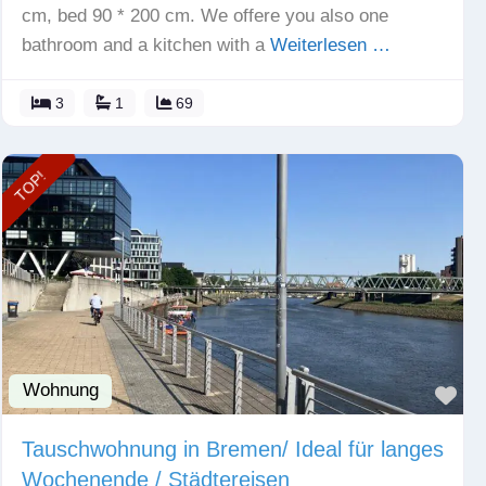
cm, bed 90 * 200 cm. We offere you also one
bathroom and a kitchen with a
Weiterlesen …
3
1
69
TOP!
Wohnung
Fav
Tauschwohnung in Bremen/ Ideal für langes
Wochenende / Städtereisen