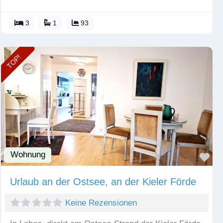
3
1
93
TOP!
Wohnung
Fav
Urlaub an der Ostsee, an der Kieler Förde
Keine Rezensionen