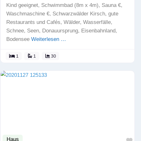
Kind geeignet, Schwimmbad (8m x 4m), Sauna €,
Waschmaschine €, Schwarzwälder Kirsch, gute
Restaurants und Cafés, Wälder, Wasserfälle,
Schnee, Seen, Donauursprung, Eisenbahnland,
Bodensee
Weiterlesen …
1
1
30
Haus
Fav