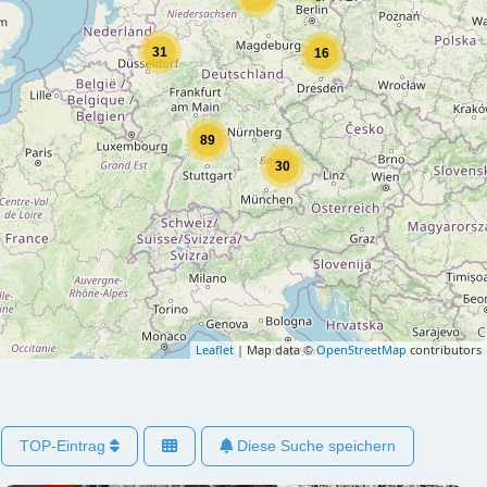
31
16
89
30
Leaflet
| Map data ©
OpenStreetMap
contributors
TOP-Eintrag
Diese Suche speichern