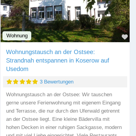
Wohnung
Fav
Wohnungstausch an der Ostsee:
Strandnah entspannen in Koserow auf
Usedom
3 Bewertungen
Wohnungstausch an der Ostsee: Wir tauschen
gerne unsere Ferienwohnung mit eigenem Eingang
und Terrasse, die nur durch den Uferwald getrennt
an der Ostsee liegt. Eine kleine Bädervilla mit
hohen Decken in einer ruhigen Sackgasse, modern
und mit viel Liebe eingerichtet. Viele Restaurants,