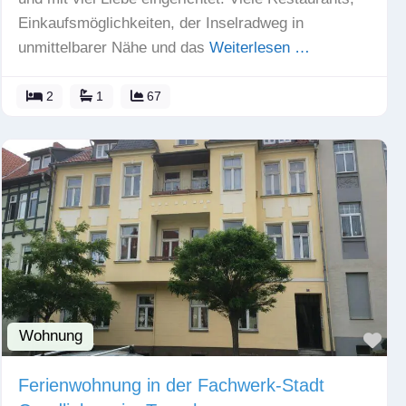
Einkaufsmöglichkeiten, der Inselradweg in
unmittelbarer Nähe und das
Weiterlesen …
2
1
67
Wohnung
Fav
Ferienwohnung in der Fachwerk-Stadt