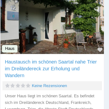
Haus
Fav
Haustausch im schönen Saartal nahe Trier
im Dreiländereck zur Erholung und
Wandern
Keine Rezensionen
Unser Haus liegt im schönen Saartal. Es befindet
sich im Dreiländereck Deutschland, Frankreich,