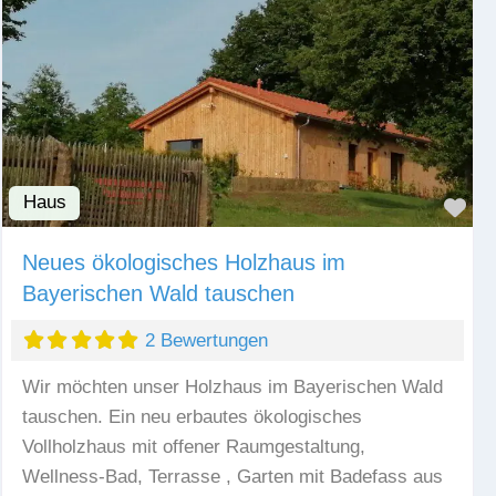
Haus
Fav
Neues ökologisches Holzhaus im
Bayerischen Wald tauschen
2 Bewertungen
Wir möchten unser Holzhaus im Bayerischen Wald
tauschen. Ein neu erbautes ökologisches
Vollholzhaus mit offener Raumgestaltung,
Wellness-Bad, Terrasse , Garten mit Badefass aus