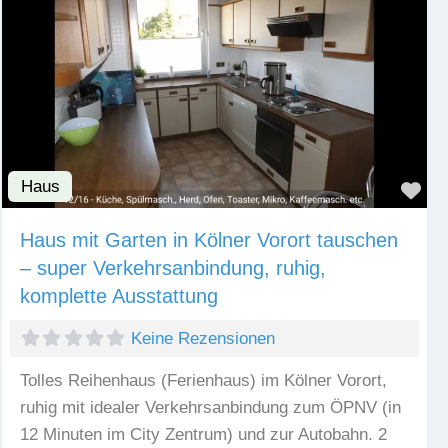
Haus
Fav
Haus mit Garten in Kölner Vorort tauschen
– super Verkehrsanbindung, ruhig,
komplette Ausstattung
Keine Rezensionen
Tolles Reihenhaus (Ferienhaus) im Kölner Vorort,
ruhig mit idealer Verkehrsanbindung zum ÖPNV (in
12 Minuten im City Zentrum) und zur Autobahn. 2