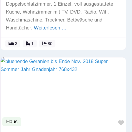
Doppelschlafzimmer, 1 Einzel, voll ausgestattete
Küche, Wohnzimmer mit TV, DVD, Radio, Wifi.
Waschmaschine, Trockner. Bettwäsche und
Handtücher.
Weiterlesen …
3
1
80
Haus
Fav