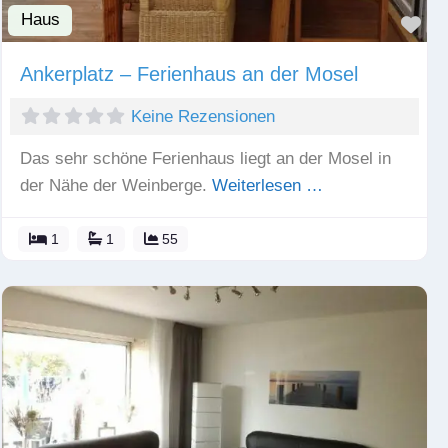
Haus
Fav
Ankerplatz – Ferienhaus an der Mosel
Keine Rezensionen
Das sehr schöne Ferienhaus liegt an der Mosel in
der Nähe der Weinberge.
Weiterlesen …
1
1
55