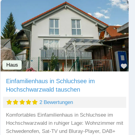
Haus
Fav
Einfamilienhaus in Schluchsee im
Hochschwarzwald tauschen
2 Bewertungen
Komfortables Einfamilienhaus in Schluchsee im
Hochschwarzwald in ruhiger Lage: Wohnzimmer mit
Schwedenofen, Sat-TV und Bluray-Player, DAB+