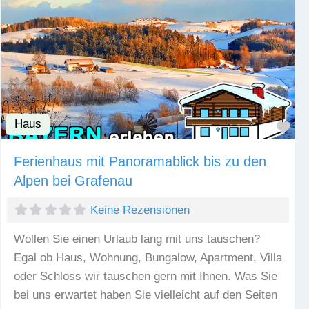
Haus
Fav
Ferienhaus mit Panoramablick bis zu den
Alpen bei Grafenau
Keine Rezensionen
Wollen Sie einen Urlaub lang mit uns tauschen?
Egal ob Haus, Wohnung, Bungalow, Apartment, Villa
oder Schloss wir tauschen gern mit Ihnen. Was Sie
bei uns erwartet haben Sie vielleicht auf den Seiten