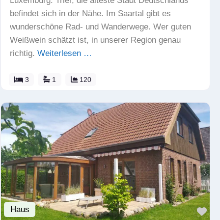
Luxemburg. Trier, die älteste Stadt Deutschlands
befindet sich in der Nähe. Im Saartal gibt es
wunderschöne Rad- und Wanderwege. Wer guten
Weißwein schätzt ist, in unserer Region genau
richtig.
Weiterlesen …
3
1
120
Haus
Fav