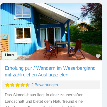
Haus
Fav
Erholung pur / Wandern im Weserbergland
mit zahlreichen Ausflugszielen
2 Bewertungen
Das Skandi-Haus liegt in einer zauberhaften
Landschaft und bietet dem Naturfreund eine