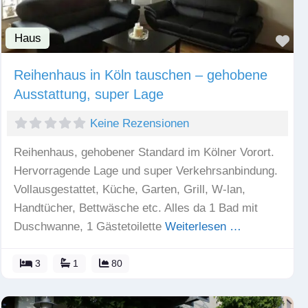
Haus
Fav
Reihenhaus in Köln tauschen – gehobene
Ausstattung, super Lage
Keine Rezensionen
Reihenhaus, gehobener Standard im Kölner Vorort.
Hervorragende Lage und super Verkehrsanbindung.
Vollausgestattet, Küche, Garten, Grill, W-lan,
Handtücher, Bettwäsche etc. Alles da 1 Bad mit
Duschwanne, 1 Gästetoilette
Weiterlesen …
3
1
80