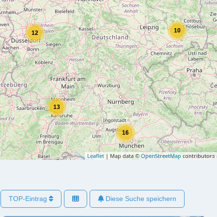
10
12
13
16
Leaflet
| Map data ©
OpenStreetMap
contributors
TOP-Eintrag
Diese Suche speichern