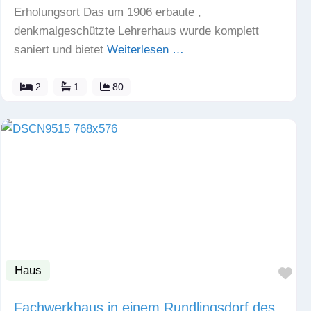
Erholungsort Das um 1906 erbaute ,
denkmalgeschützte Lehrerhaus wurde komplett
saniert und bietet
Weiterlesen …
2
1
80
Haus
Fav
Fachwerkhaus in einem Rundlingsdorf des