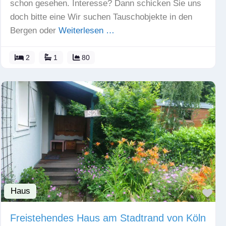
schon gesehen. Interesse? Dann schicken Sie uns
doch bitte eine Wir suchen Tauschobjekte in den
Bergen oder
Weiterlesen …
2
1
80
Haus
Fav
Freistehendes Haus am Stadtrand von Köln