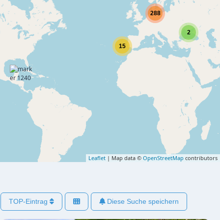
288
2
15
Leaflet
| Map data ©
OpenStreetMap
contributors
TOP-Eintrag
Diese Suche speichern