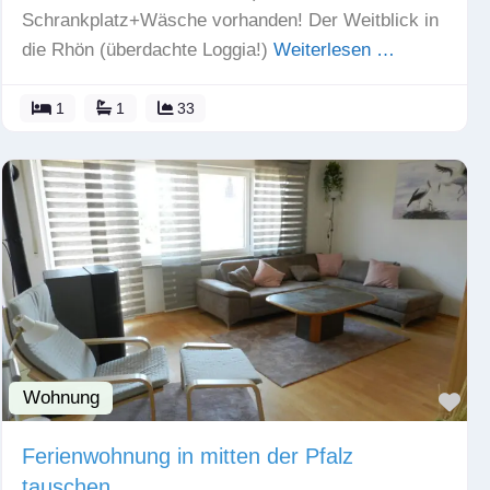
Schrankplatz+Wäsche vorhanden! Der Weitblick in
die Rhön (überdachte Loggia!)
Weiterlesen …
1
1
33
Wohnung
Fav
Ferienwohnung in mitten der Pfalz
tauschen