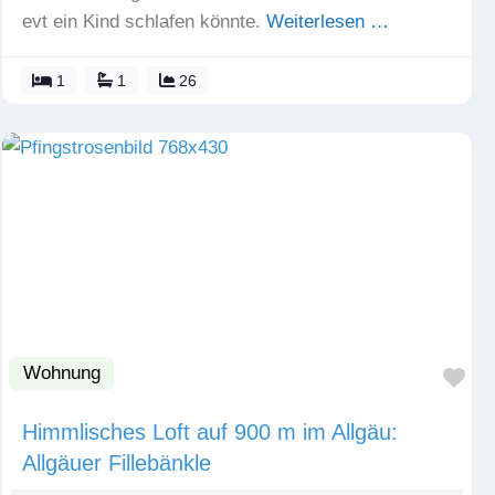
evt ein Kind schlafen könnte.
Weiterlesen …
1
1
26
Wohnung
Fav
Himmlisches Loft auf 900 m im Allgäu:
Allgäuer Fillebänkle