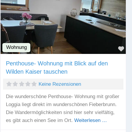
Wohnung
Fav
Penthouse- Wohnung mit Blick auf den
Wilden Kaiser tauschen
Keine Rezensionen
Die wunderschöne Penthouse- Wohnung mit großer
Loggia liegt direkt im wunderschönen Fieberbrunn.
Die Wandermöglichkeiten sind hier sehr vielfältig,
es gibt auch einen See im Ort.
Weiterlesen …