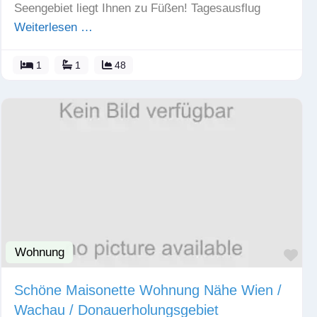
Seengebiet liegt Ihnen zu Füßen! Tagesausflug
Weiterlesen …
1
1
48
Wohnung
Fav
Schöne Maisonette Wohnung Nähe Wien /
Wachau / Donauerholungsgebiet