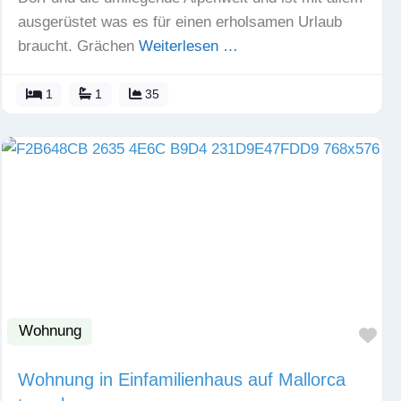
ausgerüstet was es für einen erholsamen Urlaub
braucht. Grächen
Weiterlesen …
1
1
35
Wohnung
Fav
Wohnung in Einfamilienhaus auf Mallorca