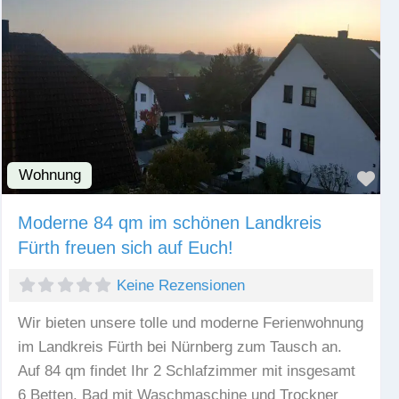
Wohnung
Fav
Moderne 84 qm im schönen Landkreis
Fürth freuen sich auf Euch!
Keine Rezensionen
Wir bieten unsere tolle und moderne Ferienwohnung
im Landkreis Fürth bei Nürnberg zum Tausch an.
Auf 84 qm findet Ihr 2 Schlafzimmer mit insgesamt
6 Betten. Bad mit Waschmaschine und Trockner