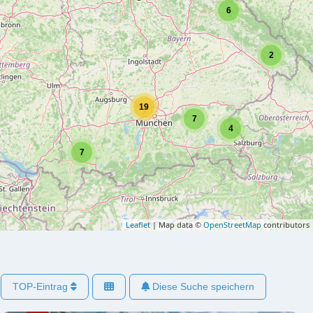
6
2
19
7
4
7
Leaflet
| Map data ©
OpenStreetMap
contributors
TOP-Eintrag
Diese Suche speichern