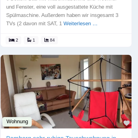
und Fenster, eine voll ausgestattete Küche mit
Spülmaschine. Außerdem haben wir insgesamt 3
TVs (2 davon mit SAT, 1
Weiterlesen …
2
1
84
Wohnung
Fav