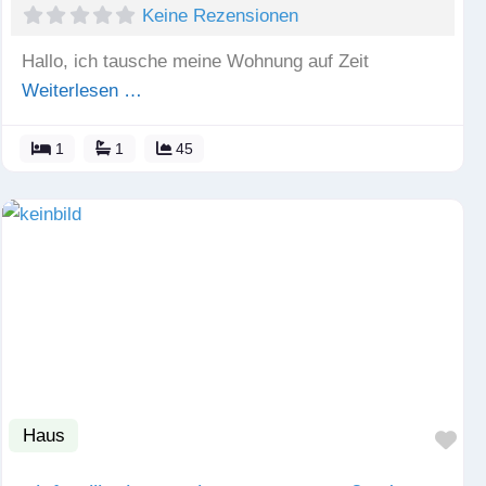
Keine Rezensionen
Hallo, ich tausche meine Wohnung auf Zeit
Weiterlesen …
1
1
45
Haus
Fav