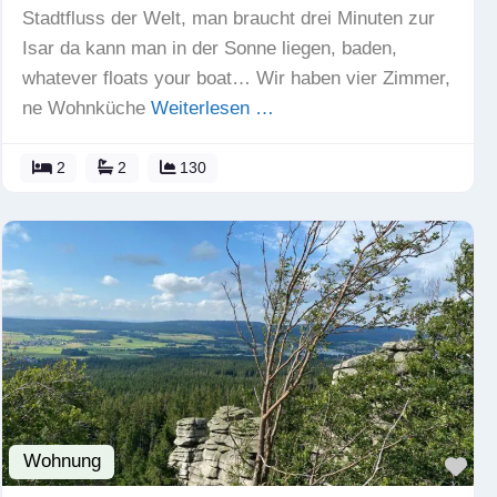
Stadtfluss der Welt, man braucht drei Minuten zur
Isar da kann man in der Sonne liegen, baden,
whatever floats your boat… Wir haben vier Zimmer,
ne Wohnküche
Weiterlesen …
2
2
130
Wohnung
Fav