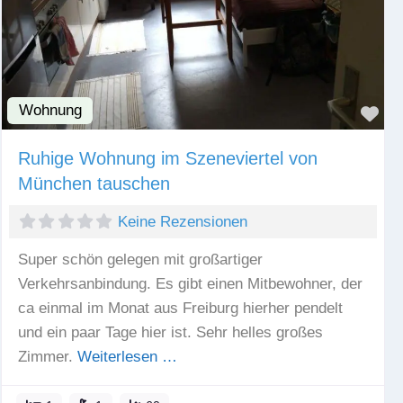
Wohnung
Fav
Ruhige Wohnung im Szeneviertel von
München tauschen
Keine Rezensionen
Super schön gelegen mit großartiger
Verkehrsanbindung. Es gibt einen Mitbewohner, der
ca einmal im Monat aus Freiburg hierher pendelt
und ein paar Tage hier ist. Sehr helles großes
Zimmer.
Weiterlesen …