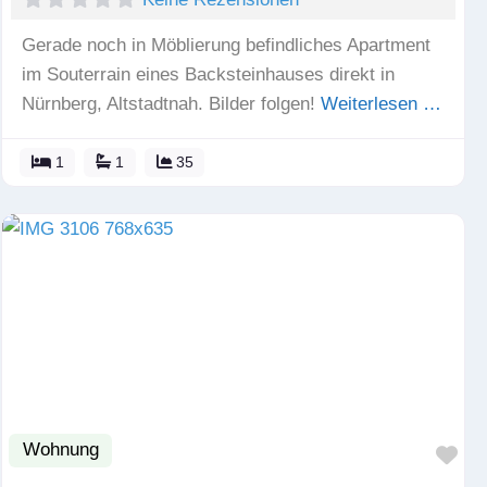
Gerade noch in Möblierung befindliches Apartment
im Souterrain eines Backsteinhauses direkt in
Nürnberg, Altstadtnah. Bilder folgen!
Weiterlesen …
1
1
35
Wohnung
Fav