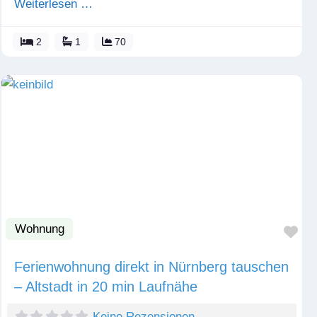
Weiterlesen …
2
1
70
Wohnung
Fav
Ferienwohnung direkt in Nürnberg tauschen
– Altstadt in 20 min Laufnähe
Keine Rezensionen