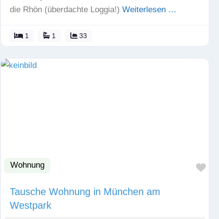
die Rhön (überdachte Loggia!)
Weiterlesen …
1
1
33
Wohnung
Fav
Tausche Wohnung in München am
Westpark