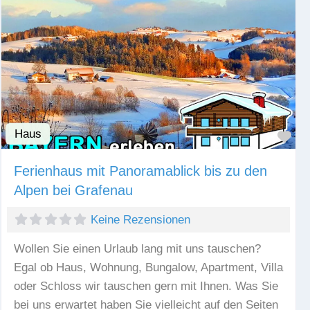
Haus
Fav
Ferienhaus mit Panoramablick bis zu den
Alpen bei Grafenau
Keine Rezensionen
Wollen Sie einen Urlaub lang mit uns tauschen?
Egal ob Haus, Wohnung, Bungalow, Apartment, Villa
oder Schloss wir tauschen gern mit Ihnen. Was Sie
bei uns erwartet haben Sie vielleicht auf den Seiten