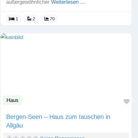
außergewöhnlicher
Weiterlesen …
1
2
70
Haus
Fav
Bergen-Seen – Haus zum tauschen in
Allgäu