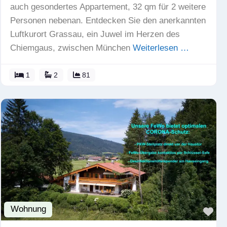
auch gesondertes Appartement, 32 qm für 2 weitere
Personen nebenan. Entdecken Sie den anerkannten
Luftkurort Grassau, ein Juwel im Herzen des
Chiemgaus, zwischen München
Weiterlesen …
1
2
81
Wohnung
Fav