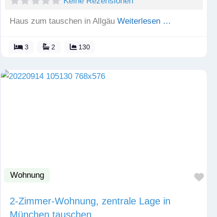
Keine Rezensionen
Haus zum tauschen in Allgäu
Weiterlesen …
3
2
130
Wohnung
Fav
2-Zimmer-Wohnung, zentrale Lage in
München tauschen