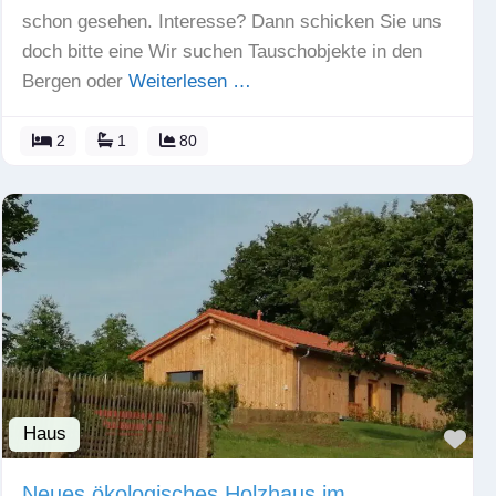
schon gesehen. Interesse? Dann schicken Sie uns
doch bitte eine Wir suchen Tauschobjekte in den
Bergen oder
Weiterlesen …
2
1
80
Haus
Fav
Neues ökologisches Holzhaus im