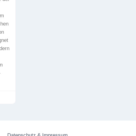
em
chen
on
gnet
ndern
om
–
Datenschutz & Impressum