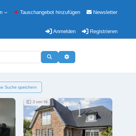
n
Tauschangebot hinzufügen
Newsletter
Anmelden
Registrieren
Suchen
Erweiterte Filter
e Suche speichern