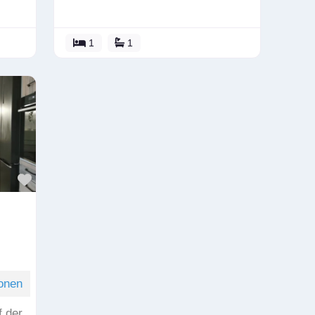
1
1
Favorit
onen
f der