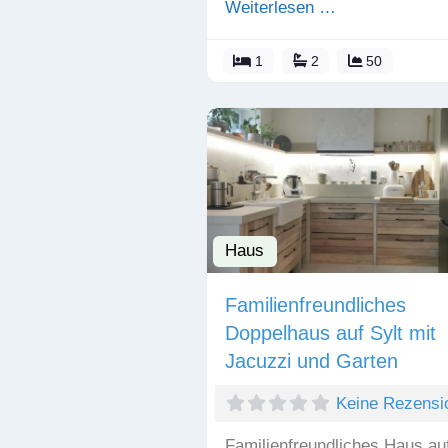
Weiterlesen …
1
2
50
Haus
Familienfreundliches
Doppelhaus auf Sylt mit
Jacuzzi und Garten
Keine Rezensi
Familienfreundliches Haus au