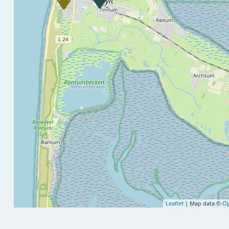
Leaflet
| Map data ©
Op