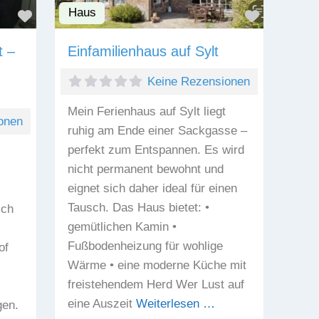
Haus
Favorit
Favorit
t –
Einfamilienhaus auf Sylt
Keine Rezensionen
Mein Ferienhaus auf Sylt liegt
onen
ruhig am Ende einer Sackgasse –
perfekt zum Entspannen. Es wird
nicht permanent bewohnt und
eignet sich daher ideal für einen
Tausch. Das Haus bietet: •
sch
gemütlichen Kamin •
Fußbodenheizung für wohlige
of
Wärme • eine moderne Küche mit
freistehendem Herd Wer Lust auf
eine Auszeit
Weiterlesen …
gen.