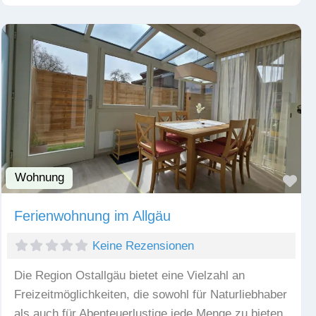
Wohnung
Fav
Ferienwohnung im Allgäu
Keine Rezensionen
Die Region Ostallgäu bietet eine Vielzahl an
Freizeitmöglichkeiten, die sowohl für Naturliebhaber
als auch für Abenteuerlustige jede Menge zu bieten